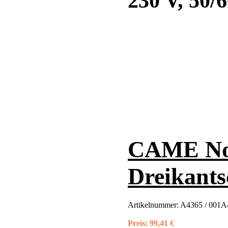
230 V, 50/
CAME Not
Dreikants
Artikelnummer:
A4365 / 001A4
Preis:
99,41 €