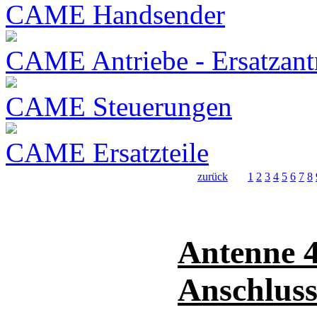
CAME Handsender
CAME Antriebe - Ersatzant
CAME Steuerungen
CAME Ersatzteile
zurück
1
2
3
4
5
6
7
8
Antenne 
Anschluss