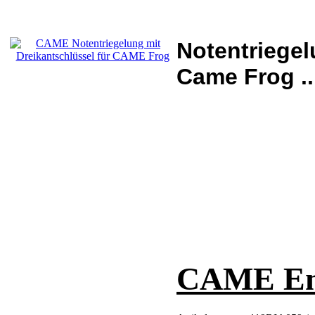
Notentriegel
Came Frog ..
CAME End