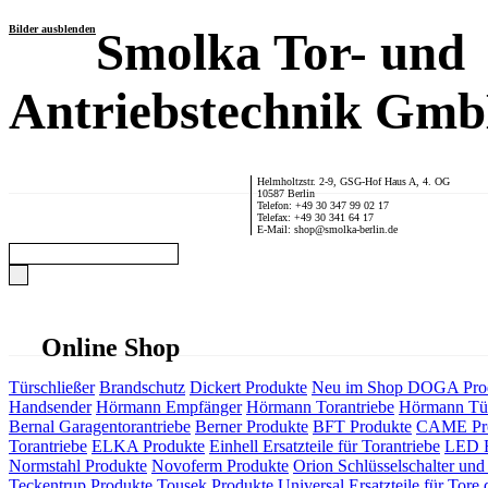
Bilder ausblenden
Smolka Tor- und
Antriebstechnik Gm
Helmholtzstr. 2-9, GSG-Hof Haus A, 4. OG
10587 Berlin
Telefon: +49 30 347 99 02 17
Telefax: +49 30 341 64 17
E-Mail: shop@smolka-berlin.de
Online Shop
Türschließer
Brandschutz
Dickert Produkte
Neu im Shop
DOGA Pro
Handsender
Hörmann Empfänger
Hörmann Torantriebe
Hörmann Tür
Bernal Garagentorantriebe
Berner Produkte
BFT Produkte
CAME Pr
Torantriebe
ELKA Produkte
Einhell Ersatzteile für Torantriebe
LED F
Normstahl Produkte
Novoferm Produkte
Orion Schlüsselschalter und 
Teckentrup Produkte
Tousek Produkte
Universal Ersatzteile für Tore 