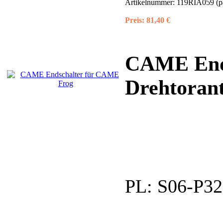
Artikelnummer:
119RIA059 (p
Preis:
81,40 €
CAME End
Drehtorant
PL:
S06-P32