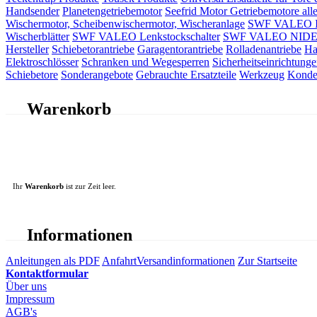
Handsender
Planetengetriebemotor
Seefrid Motor Getriebemotore alle
Wischermotor, Scheibenwischermotor, Wischeranlage
SWF VALEO ITT
Wischerblätter
SWF VALEO Lenkstockschalter
SWF VALEO NIDEC 
Hersteller
Schiebetorantriebe
Garagentorantriebe
Rolladenantriebe
Ha
Elektroschlösser
Schranken und Wegesperren
Sicherheitseinrichtunge
Schiebetore
Sonderangebote
Gebrauchte Ersatzteile
Werkzeug
Konde
Warenkorb
Ihr
Warenkorb
ist zur Zeit leer.
Informationen
Anleitungen als PDF
Anfahrt
Versandinformationen
Zur Startseite
Kontaktformular
Über uns
Impressum
AGB's