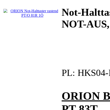
Not-Haltta
NOT-AUS, 
PL:
HKS04-
ORION Be
PT 83T