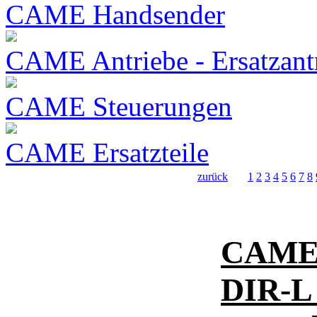
CAME Handsender
CAME Antriebe - Ersatzant
CAME Steuerungen
CAME Ersatzteile
zurück
1
2
3
4
5
6
7
8
CAME 
DIR-L 