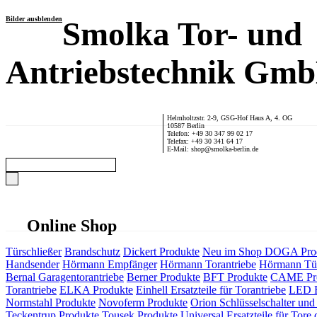
Bilder ausblenden
Smolka Tor- und
Antriebstechnik Gm
Helmholtzstr. 2-9, GSG-Hof Haus A, 4. OG
10587 Berlin
Telefon: +49 30 347 99 02 17
Telefax: +49 30 341 64 17
E-Mail: shop@smolka-berlin.de
Online Shop
Türschließer
Brandschutz
Dickert Produkte
Neu im Shop
DOGA Pro
Handsender
Hörmann Empfänger
Hörmann Torantriebe
Hörmann Tür
Bernal Garagentorantriebe
Berner Produkte
BFT Produkte
CAME Pr
Torantriebe
ELKA Produkte
Einhell Ersatzteile für Torantriebe
LED F
Normstahl Produkte
Novoferm Produkte
Orion Schlüsselschalter und 
Teckentrup Produkte
Tousek Produkte
Universal Ersatzteile für Tore 