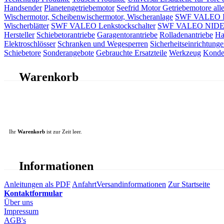
Handsender
Planetengetriebemotor
Seefrid Motor Getriebemotore alle
Wischermotor, Scheibenwischermotor, Wischeranlage
SWF VALEO ITT
Wischerblätter
SWF VALEO Lenkstockschalter
SWF VALEO NIDEC 
Hersteller
Schiebetorantriebe
Garagentorantriebe
Rolladenantriebe
Ha
Elektroschlösser
Schranken und Wegesperren
Sicherheitseinrichtunge
Schiebetore
Sonderangebote
Gebrauchte Ersatzteile
Werkzeug
Konde
Warenkorb
Ihr
Warenkorb
ist zur Zeit leer.
Informationen
Anleitungen als PDF
Anfahrt
Versandinformationen
Zur Startseite
Kontaktformular
Über uns
Impressum
AGB's