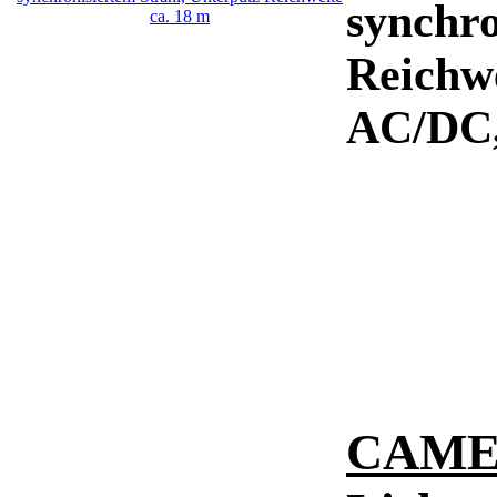
synchro
Reichwe
AC/DC,
CAME S