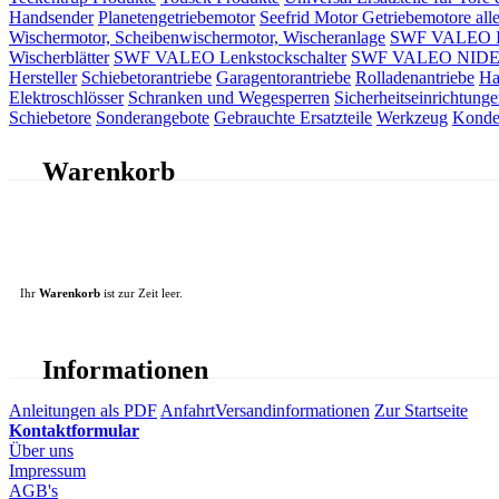
Handsender
Planetengetriebemotor
Seefrid Motor Getriebemotore alle
Wischermotor, Scheibenwischermotor, Wischeranlage
SWF VALEO ITT
Wischerblätter
SWF VALEO Lenkstockschalter
SWF VALEO NIDEC 
Hersteller
Schiebetorantriebe
Garagentorantriebe
Rolladenantriebe
Ha
Elektroschlösser
Schranken und Wegesperren
Sicherheitseinrichtunge
Schiebetore
Sonderangebote
Gebrauchte Ersatzteile
Werkzeug
Konde
Warenkorb
Ihr
Warenkorb
ist zur Zeit leer.
Informationen
Anleitungen als PDF
Anfahrt
Versandinformationen
Zur Startseite
Kontaktformular
Über uns
Impressum
AGB's