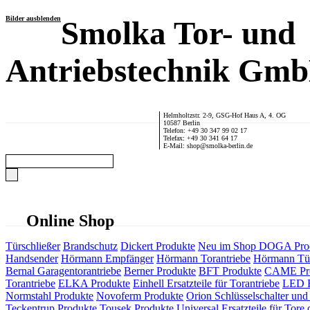
Bilder ausblenden
Smolka Tor- und
Antriebstechnik Gm
Helmholtzstr. 2-9, GSG-Hof Haus A, 4. OG
10587 Berlin
Telefon: +49 30 347 99 02 17
Telefax: +49 30 341 64 17
E-Mail: shop@smolka-berlin.de
Online Shop
Türschließer
Brandschutz
Dickert Produkte
Neu im Shop
DOGA Pro
Handsender
Hörmann Empfänger
Hörmann Torantriebe
Hörmann Tür
Bernal Garagentorantriebe
Berner Produkte
BFT Produkte
CAME Pr
Torantriebe
ELKA Produkte
Einhell Ersatzteile für Torantriebe
LED F
Normstahl Produkte
Novoferm Produkte
Orion Schlüsselschalter und 
Teckentrup Produkte
Tousek Produkte
Universal Ersatzteile für Tore 