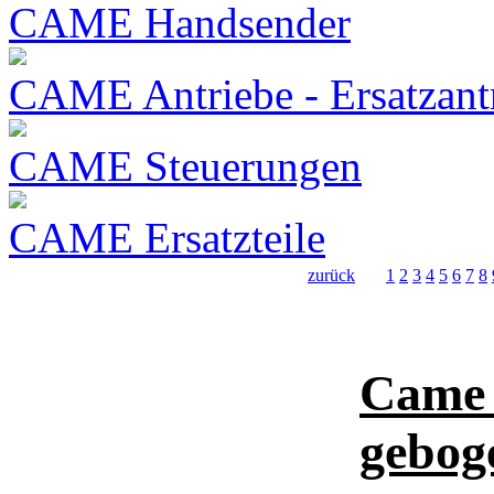
CAME Handsender
CAME Antriebe - Ersatzant
CAME Steuerungen
CAME Ersatzteile
zurück
1
2
3
4
5
6
7
8
Came 
geboge