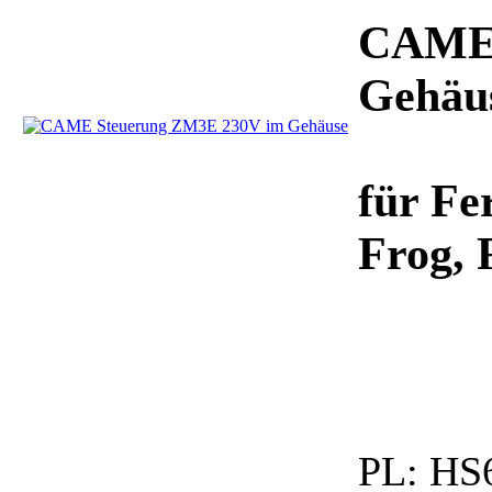
CAME 
Gehäu
für F
Frog, 
PL:
HS