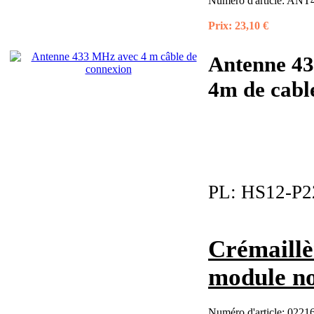
Numéro d'article:
ANT4
Prix:
23,10 €
Antenne 43
4m de cable 
PL:
HS12-P2
Crémaillè
module no
Numéro d'article:
02216