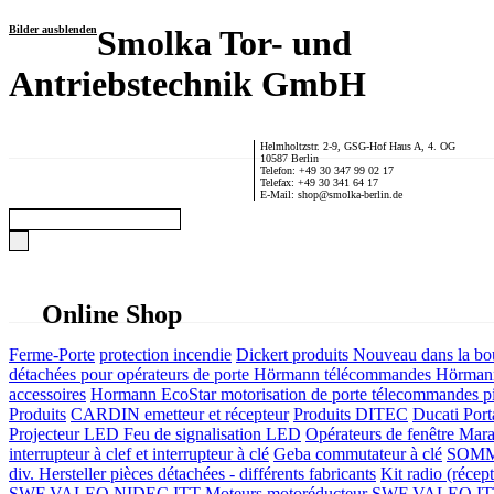
Bilder ausblenden
Smolka Tor- und
Antriebstechnik GmbH
Helmholtzstr. 2-9, GSG-Hof Haus A, 4. OG
10587 Berlin
Telefon: +49 30 347 99 02 17
Telefax: +49 30 341 64 17
E-Mail: shop@smolka-berlin.de
Online Shop
Ferme-Porte
protection incendie
Dickert produits
Nouveau dans la bo
détachées pour opérateurs de porte
Hörmann télécommandes
Hörmann
accessoires
Hormann EcoStar motorisation de porte télecommandes pi
Produits
CARDIN emetteur et récepteur
Produits DITEC
Ducati Port
Projecteur LED Feu de signalisation LED
Opérateurs de fenêtre
Mara
interrupteur à clef et interrupteur à clé
Geba commutateur à clé
SOMME
div. Hersteller
pièces détachées - différents fabricants
Kit radio (récep
SWF VALEO NIDEC ITT Moteurs motoréducteur
SWF VALEO ITT Mo