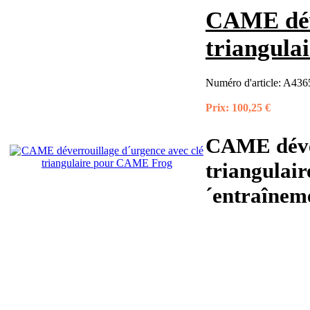
CAME déve
triangul
Numéro d'article:
A4365
Prix:
100,25 €
CAME déver
triangulai
´entraînem