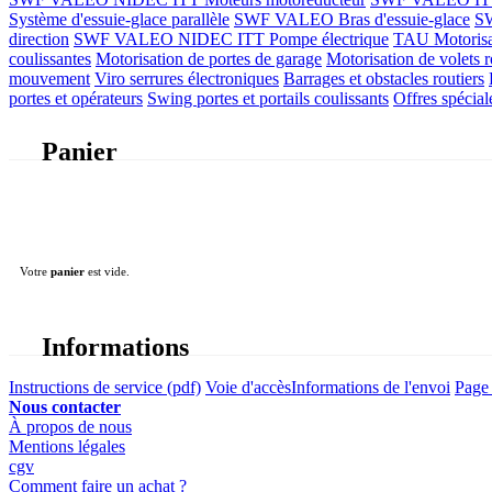
Système d'essuie-glace parallèle
SWF VALEO Bras d'essuie-glace
SW
direction
SWF VALEO NIDEC ITT Pompe électrique
TAU Motorisati
coulissantes
Motorisation de portes de garage
Motorisation de volets r
mouvement
Viro serrures électroniques
Barrages et obstacles routiers
portes et opérateurs
Swing portes et portails coulissants
Offres spécial
Panier
Votre
panier
est vide.
Informations
Instructions de service (pdf)
Voie d'accès
Informations de l'envoi
Page 
Nous contacter
À propos de nous
Mentions légales
cgv
Comment faire un achat ?