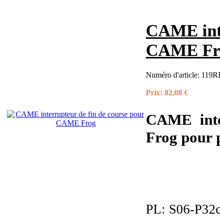
CAME inte
CAME Fr
Numéro d'article:
119RI
Prix:
82,08 €
CAME inte
Frog pour p
PL:
S06-P32