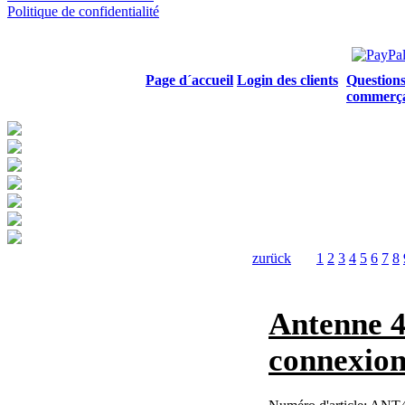
Politique de confidentialité
Page d´accueil
Login des clients
Questions
commerç
zurück
1
2
3
4
5
6
7
8
Antenne 4
connexio