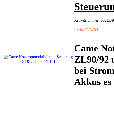
Steueru
Artikelnummer:
002LB9
Preis:
117,25 €
Came Not
ZL90/92 
bei Strom
Akkus es 