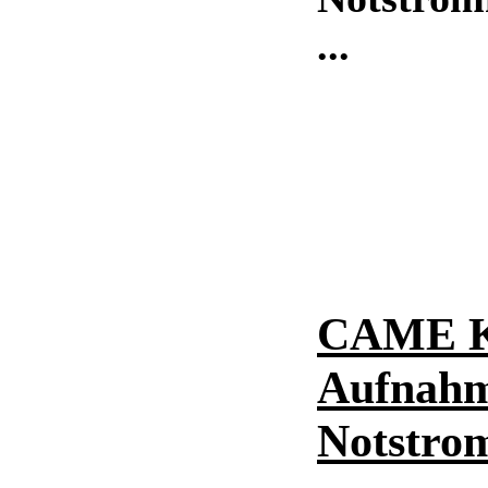
...
CAME Ku
Aufnahm
Notstro