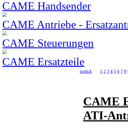
CAME Handsender
CAME Antriebe - Ersatzant
CAME Steuerungen
CAME Ersatzteile
zurück
1
2
3
4
5
6
7
8
CAME En
ATI-Ant