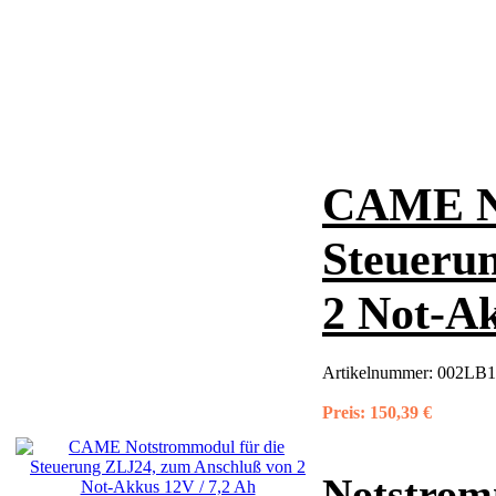
CAME No
Steueru
2 Not-Ak
Artikelnummer:
002LB1
Preis:
150,39 €
Notstrom