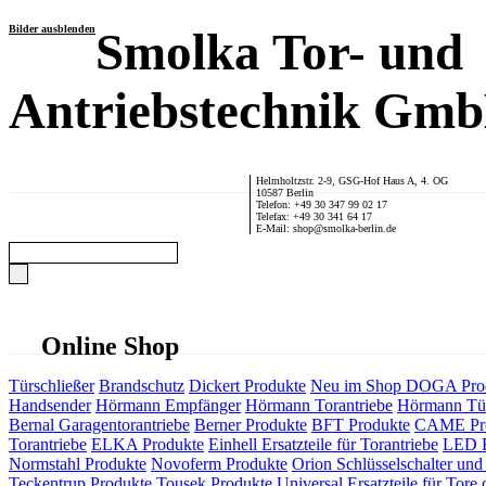
Bilder ausblenden
Smolka Tor- und
Antriebstechnik Gm
Helmholtzstr. 2-9, GSG-Hof Haus A, 4. OG
10587 Berlin
Telefon: +49 30 347 99 02 17
Telefax: +49 30 341 64 17
E-Mail: shop@smolka-berlin.de
Online Shop
Türschließer
Brandschutz
Dickert Produkte
Neu im Shop
DOGA Pro
Handsender
Hörmann Empfänger
Hörmann Torantriebe
Hörmann Tür
Bernal Garagentorantriebe
Berner Produkte
BFT Produkte
CAME Pr
Torantriebe
ELKA Produkte
Einhell Ersatzteile für Torantriebe
LED F
Normstahl Produkte
Novoferm Produkte
Orion Schlüsselschalter und 
Teckentrup Produkte
Tousek Produkte
Universal Ersatzteile für Tore 