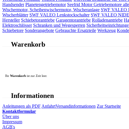
Handsender
Planetengetriebemotor
Seefrid Motor Getriebemotore alle
Wischermotor, Scheibenwischermotor, Wischeranlage
SWF VALEO ITT
Wischerblätter
SWF VALEO Lenkstockschalter
SWF VALEO NIDEC 
Hersteller
Schiebetorantriebe
Garagentorantriebe
Rolladenantriebe
Ha
Elektroschlösser
Schranken und Wegesperren
Sicherheitseinrichtunge
Schiebetore
Sonderangebote
Gebrauchte Ersatzteile
Werkzeug
Konde
Warenkorb
Ihr
Warenkorb
ist zur Zeit leer.
Informationen
Anleitungen als PDF
Anfahrt
Versandinformationen
Zur Startseite
Kontaktformular
Über uns
Impressum
AGB's