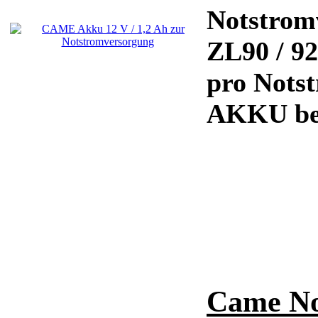
Notstrom
ZL90 / 92
pro Nots
AKKU be
Came No