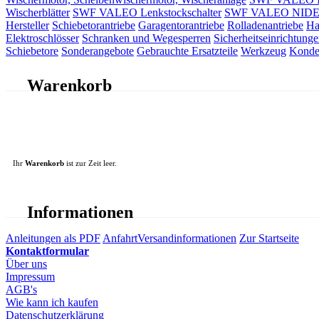
Wischerblätter
SWF VALEO Lenkstockschalter
SWF VALEO NIDEC 
Hersteller
Schiebetorantriebe
Garagentorantriebe
Rolladenantriebe
Ha
Elektroschlösser
Schranken und Wegesperren
Sicherheitseinrichtunge
Schiebetore
Sonderangebote
Gebrauchte Ersatzteile
Werkzeug
Konde
Warenkorb
Ihr
Warenkorb
ist zur Zeit leer.
Informationen
Anleitungen als PDF
Anfahrt
Versandinformationen
Zur Startseite
Kontaktformular
Über uns
Impressum
AGB's
Wie kann ich kaufen
Datenschutzerklärung