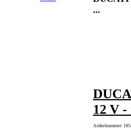
...
DUCAT
12 V -
Artikelnummer:
185