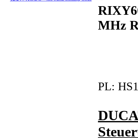
RIXY60
MHz Ro
PL:
HS1
DUCAT
Steue