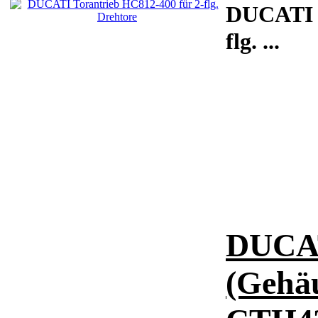
DUCAT
flg.
...
DUCAT
(Gehäu