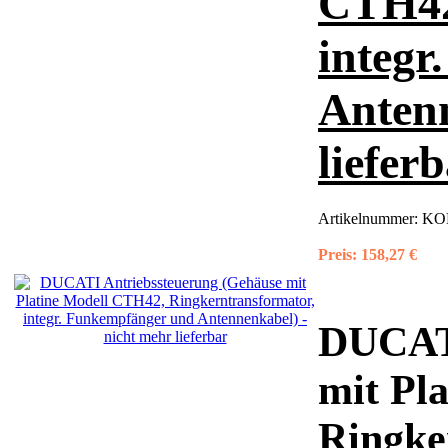
CTH42
integ
Antenn
liefer
Artikelnummer:
KON
Preis:
158,27 €
DUCAT
mit Pl
Ringke