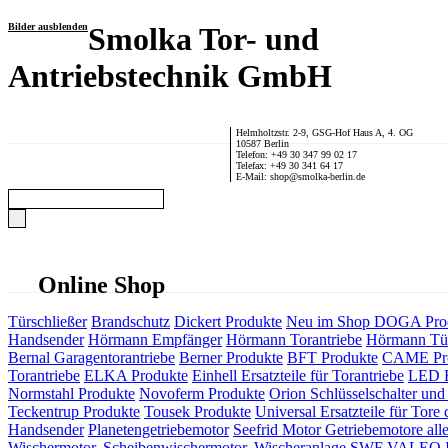
Bilder ausblenden
Smolka Tor- und
Antriebstechnik GmbH
Helmholtzstr. 2-9, GSG-Hof Haus A, 4. OG
10587 Berlin
Telefon: +49 30 347 99 02 17
Telefax: +49 30 341 64 17
E-Mail: shop@smolka-berlin.de
Online Shop
Türschließer
Brandschutz
Dickert Produkte
Neu im Shop
DOGA Pro
Handsender
Hörmann Empfänger
Hörmann Torantriebe
Hörmann Tür
Bernal Garagentorantriebe
Berner Produkte
BFT Produkte
CAME Pr
Torantriebe
ELKA Produkte
Einhell Ersatzteile für Torantriebe
LED F
Normstahl Produkte
Novoferm Produkte
Orion Schlüsselschalter und 
Teckentrup Produkte
Tousek Produkte
Universal Ersatzteile für Tore 
Handsender
Planetengetriebemotor
Seefrid Motor Getriebemotore alle
Wischermotor, Scheibenwischermotor, Wischeranlage
SWF VALEO ITT