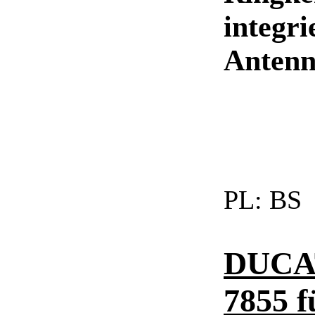
integr
Antenn
PL:
BS
DUCAT
7855 f