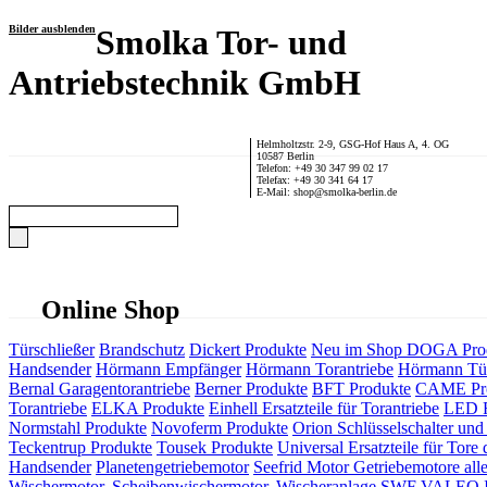
Bilder ausblenden
Smolka Tor- und
Antriebstechnik GmbH
Helmholtzstr. 2-9, GSG-Hof Haus A, 4. OG
10587 Berlin
Telefon: +49 30 347 99 02 17
Telefax: +49 30 341 64 17
E-Mail: shop@smolka-berlin.de
Online Shop
Türschließer
Brandschutz
Dickert Produkte
Neu im Shop
DOGA Pro
Handsender
Hörmann Empfänger
Hörmann Torantriebe
Hörmann Tür
Bernal Garagentorantriebe
Berner Produkte
BFT Produkte
CAME Pr
Torantriebe
ELKA Produkte
Einhell Ersatzteile für Torantriebe
LED F
Normstahl Produkte
Novoferm Produkte
Orion Schlüsselschalter und 
Teckentrup Produkte
Tousek Produkte
Universal Ersatzteile für Tore 
Handsender
Planetengetriebemotor
Seefrid Motor Getriebemotore alle
Wischermotor, Scheibenwischermotor, Wischeranlage
SWF VALEO ITT