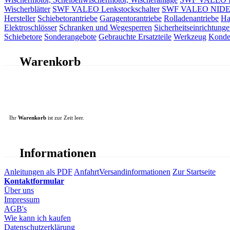
Wischerblätter
SWF VALEO Lenkstockschalter
SWF VALEO NIDEC 
Hersteller
Schiebetorantriebe
Garagentorantriebe
Rolladenantriebe
Ha
Elektroschlösser
Schranken und Wegesperren
Sicherheitseinrichtunge
Schiebetore
Sonderangebote
Gebrauchte Ersatzteile
Werkzeug
Konde
Warenkorb
Ihr
Warenkorb
ist zur Zeit leer.
Informationen
Anleitungen als PDF
Anfahrt
Versandinformationen
Zur Startseite
Kontaktformular
Über uns
Impressum
AGB's
Wie kann ich kaufen
Datenschutzerklärung