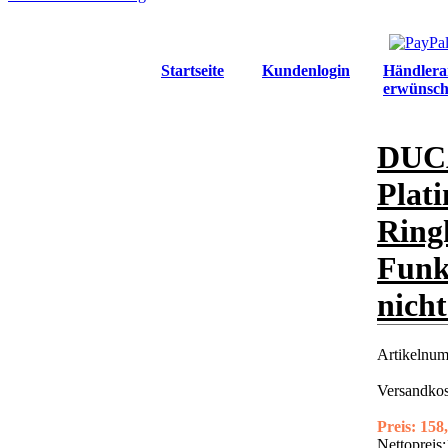
Startseite
Kundenlogin
Händlera
erwünsch
DUCA
Plat
Ringk
Funk
nicht
Artikelnu
Versandkos
Preis:
158,
Nettopreis: