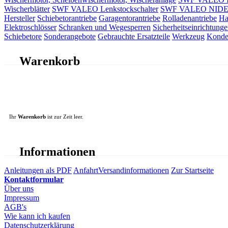
Wischerblätter
SWF VALEO Lenkstockschalter
SWF VALEO NIDEC 
Hersteller
Schiebetorantriebe
Garagentorantriebe
Rolladenantriebe
Ha
Elektroschlösser
Schranken und Wegesperren
Sicherheitseinrichtunge
Schiebetore
Sonderangebote
Gebrauchte Ersatzteile
Werkzeug
Konde
Warenkorb
Ihr
Warenkorb
ist zur Zeit leer.
Informationen
Anleitungen als PDF
Anfahrt
Versandinformationen
Zur Startseite
Kontaktformular
Über uns
Impressum
AGB's
Wie kann ich kaufen
Datenschutzerklärung