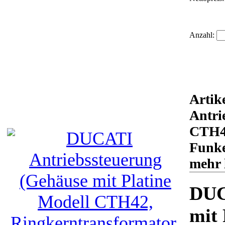
Anzahl:
Artik
Antri
CTH42
Funke
mehr 
DUC
mit