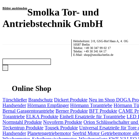
Bilder ausblenden
Smolka Tor- und
Antriebstechnik GmbH
Helmholtzstr. 2-9, GSG-Hof Haus A, 4. OG
10587 Berlin
Telefon: +49 30 347 99 02 17
Telefax: +49 30 341 64 17
E-Mail: shop@smolka-berlin.de
Online Shop
Türschließer
Brandschutz
Dickert Produkte
Neu im Shop
DOGA Pro
Handsender
Hörmann Empfänger
Hörmann Torantriebe
Hörmann Tür
Bernal Garagentorantriebe
Berner Produkte
BFT Produkte
CAME Pr
Torantriebe
ELKA Produkte
Einhell Ersatzteile für Torantriebe
LED F
Normstahl Produkte
Novoferm Produkte
Orion Schlüsselschalter und 
Teckentrup Produkte
Tousek Produkte
Universal Ersatzteile für Tore 
Handsender
Planetengetriebemotor
Seefrid Motor Getriebemotore alle
Wischermotor, Scheibenwischermotor, Wischeranlage
SWF VALEO ITT