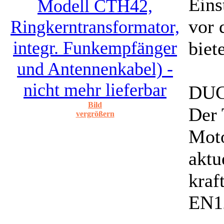
Eins
vor 
biet
DUC
Bild
Der 
vergrößern
Moto
aktu
kraf
EN1