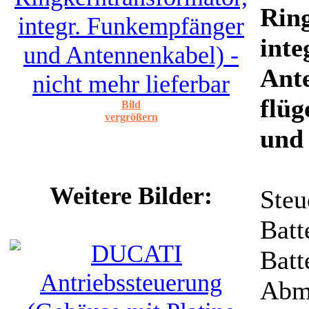
Rin
int
Ante
flüg
Bild
vergrößern
und
Weitere Bilder:
Steu
Batt
Batt
Abm