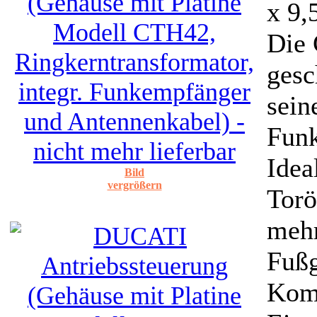
x 9
Die 
gesc
sein
Funk
Idea
Bild
vergrößern
Torö
mehr
Fußg
Komp