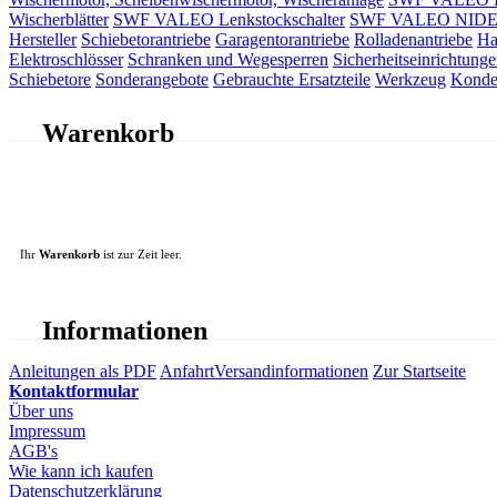
Wischerblätter
SWF VALEO Lenkstockschalter
SWF VALEO NIDEC 
Hersteller
Schiebetorantriebe
Garagentorantriebe
Rolladenantriebe
Ha
Elektroschlösser
Schranken und Wegesperren
Sicherheitseinrichtunge
Schiebetore
Sonderangebote
Gebrauchte Ersatzteile
Werkzeug
Konde
Warenkorb
Ihr
Warenkorb
ist zur Zeit leer.
Informationen
Anleitungen als PDF
Anfahrt
Versandinformationen
Zur Startseite
Kontaktformular
Über uns
Impressum
AGB's
Wie kann ich kaufen
Datenschutzerklärung