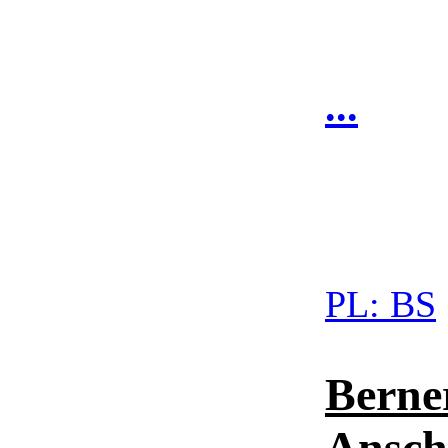
...
PL:
BS
Berne
Ansch