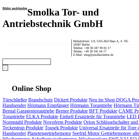
Bilder ausblenden
Smolka Tor- und
Antriebstechnik GmbH
Helmholtzstr. 2-9, GSG-Hof Haus A, 4. OG
10587 Berlin
Telefon: +49 30 347 99 02 17
Telefax: +49 30 341 64 17
E-Mail: shop@smolka-berlin.de
Online Shop
Türschließer
Brandschutz
Dickert Produkte
Neu im Shop
DOGA Pro
Handsender
Hörmann Empfänger
Hörmann Torantriebe
Hörmann Tür
Bernal Garagentorantriebe
Berner Produkte
BFT Produkte
CAME Pr
Torantriebe
ELKA Produkte
Einhell Ersatzteile für Torantriebe
LED F
Normstahl Produkte
Novoferm Produkte
Orion Schlüsselschalter und 
Teckentrup Produkte
Tousek Produkte
Universal Ersatzteile für Tore 
Handsender
Planetengetriebemotor
Seefrid Motor Getriebemotore alle
Wischermotor, Scheibenwischermotor, Wischeranlage
SWF VALEO ITT