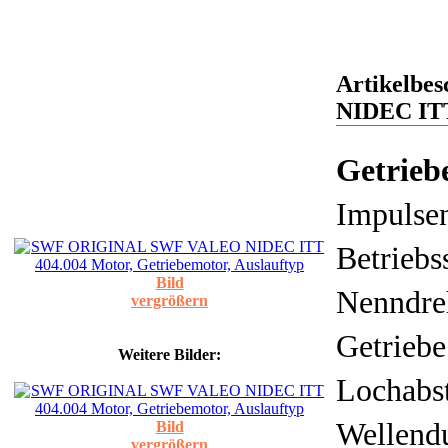
Artikelb
NIDEC ITT
Getrieb
Impulse
Betrieb
Bild
Nenndre
vergrößern
Getriebe
Weitere Bilder:
Lochabs
Wellend
Bild
vergrößern