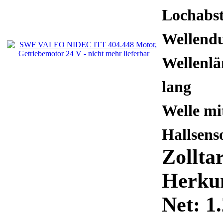
Lochabs
Wellend
Wellenl
lang
Welle mi
Hallsens
Zollta
Herku
Net: 