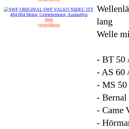
Wellenl
lang
Bild
vergrößern
Welle m
- BT 50
- AS 60 
- MS 50
- Berna
- Came 
- Hörma