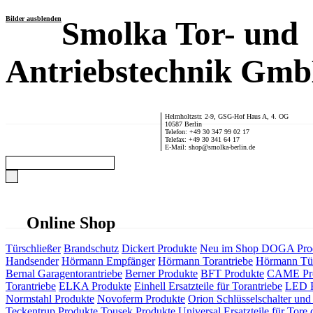
Bilder ausblenden
Smolka Tor- und
Antriebstechnik Gm
Helmholtzstr. 2-9, GSG-Hof Haus A, 4. OG
10587 Berlin
Telefon: +49 30 347 99 02 17
Telefax: +49 30 341 64 17
E-Mail: shop@smolka-berlin.de
Online Shop
Türschließer
Brandschutz
Dickert Produkte
Neu im Shop
DOGA Pro
Handsender
Hörmann Empfänger
Hörmann Torantriebe
Hörmann Tür
Bernal Garagentorantriebe
Berner Produkte
BFT Produkte
CAME Pr
Torantriebe
ELKA Produkte
Einhell Ersatzteile für Torantriebe
LED F
Normstahl Produkte
Novoferm Produkte
Orion Schlüsselschalter und 
Teckentrup Produkte
Tousek Produkte
Universal Ersatzteile für Tore 