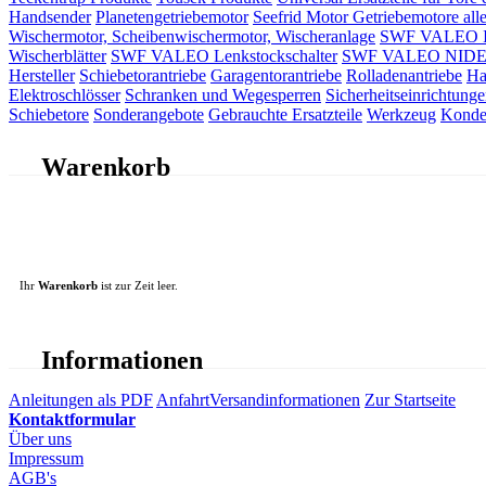
Handsender
Planetengetriebemotor
Seefrid Motor Getriebemotore alle
Wischermotor, Scheibenwischermotor, Wischeranlage
SWF VALEO ITT
Wischerblätter
SWF VALEO Lenkstockschalter
SWF VALEO NIDEC 
Hersteller
Schiebetorantriebe
Garagentorantriebe
Rolladenantriebe
Ha
Elektroschlösser
Schranken und Wegesperren
Sicherheitseinrichtunge
Schiebetore
Sonderangebote
Gebrauchte Ersatzteile
Werkzeug
Konde
Warenkorb
Ihr
Warenkorb
ist zur Zeit leer.
Informationen
Anleitungen als PDF
Anfahrt
Versandinformationen
Zur Startseite
Kontaktformular
Über uns
Impressum
AGB's