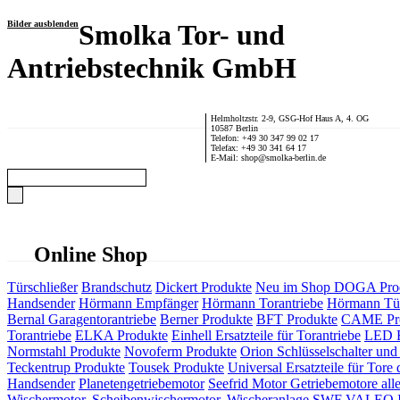
Bilder ausblenden
Smolka Tor- und
Antriebstechnik GmbH
Helmholtzstr. 2-9, GSG-Hof Haus A, 4. OG
10587 Berlin
Telefon: +49 30 347 99 02 17
Telefax: +49 30 341 64 17
E-Mail: shop@smolka-berlin.de
Online Shop
Türschließer
Brandschutz
Dickert Produkte
Neu im Shop
DOGA Pro
Handsender
Hörmann Empfänger
Hörmann Torantriebe
Hörmann Tür
Bernal Garagentorantriebe
Berner Produkte
BFT Produkte
CAME Pr
Torantriebe
ELKA Produkte
Einhell Ersatzteile für Torantriebe
LED F
Normstahl Produkte
Novoferm Produkte
Orion Schlüsselschalter und 
Teckentrup Produkte
Tousek Produkte
Universal Ersatzteile für Tore 
Handsender
Planetengetriebemotor
Seefrid Motor Getriebemotore alle
Wischermotor, Scheibenwischermotor, Wischeranlage
SWF VALEO ITT