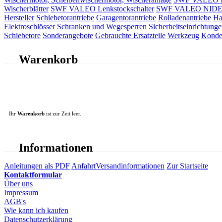
Wischerblätter
SWF VALEO Lenkstockschalter
SWF VALEO NIDEC 
Hersteller
Schiebetorantriebe
Garagentorantriebe
Rolladenantriebe
Ha
Elektroschlösser
Schranken und Wegesperren
Sicherheitseinrichtunge
Schiebetore
Sonderangebote
Gebrauchte Ersatzteile
Werkzeug
Konde
Warenkorb
Ihr
Warenkorb
ist zur Zeit leer.
Informationen
Anleitungen als PDF
Anfahrt
Versandinformationen
Zur Startseite
Kontaktformular
Über uns
Impressum
AGB's
Wie kann ich kaufen
Datenschutzerklärung