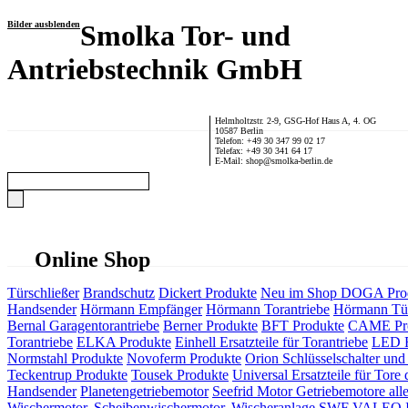
Bilder ausblenden
Smolka Tor- und
Antriebstechnik GmbH
Helmholtzstr. 2-9, GSG-Hof Haus A, 4. OG
10587 Berlin
Telefon: +49 30 347 99 02 17
Telefax: +49 30 341 64 17
E-Mail: shop@smolka-berlin.de
Online Shop
Türschließer
Brandschutz
Dickert Produkte
Neu im Shop
DOGA Pro
Handsender
Hörmann Empfänger
Hörmann Torantriebe
Hörmann Tür
Bernal Garagentorantriebe
Berner Produkte
BFT Produkte
CAME Pr
Torantriebe
ELKA Produkte
Einhell Ersatzteile für Torantriebe
LED F
Normstahl Produkte
Novoferm Produkte
Orion Schlüsselschalter und 
Teckentrup Produkte
Tousek Produkte
Universal Ersatzteile für Tore 
Handsender
Planetengetriebemotor
Seefrid Motor Getriebemotore alle
Wischermotor, Scheibenwischermotor, Wischeranlage
SWF VALEO ITT