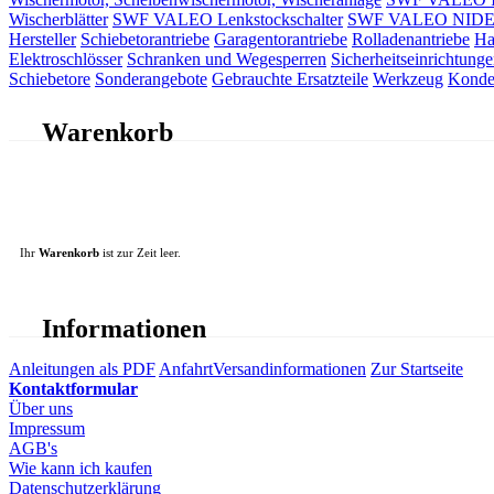
Wischerblätter
SWF VALEO Lenkstockschalter
SWF VALEO NIDEC 
Hersteller
Schiebetorantriebe
Garagentorantriebe
Rolladenantriebe
Ha
Elektroschlösser
Schranken und Wegesperren
Sicherheitseinrichtunge
Schiebetore
Sonderangebote
Gebrauchte Ersatzteile
Werkzeug
Konde
Warenkorb
Ihr
Warenkorb
ist zur Zeit leer.
Informationen
Anleitungen als PDF
Anfahrt
Versandinformationen
Zur Startseite
Kontaktformular
Über uns
Impressum
AGB's
Wie kann ich kaufen
Datenschutzerklärung