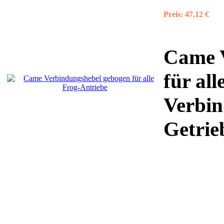
Preis:
47,12 €
Came 
für al
Verbi
Getri