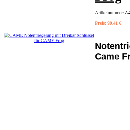
Artikelnummer:
A4
Preis:
99,41 €
Notentri
Came Fr