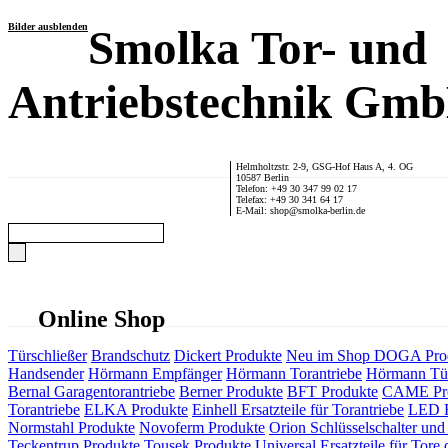
Bilder ausblenden
Smolka Tor- und
Antriebstechnik Gm
Helmholtzstr. 2-9, GSG-Hof Haus A, 4. OG
10587 Berlin
Telefon: +49 30 347 99 02 17
Telefax: +49 30 341 64 17
E-Mail: shop@smolka-berlin.de
Online Shop
Türschließer
Brandschutz
Dickert Produkte
Neu im Shop
DOGA Pro
Handsender
Hörmann Empfänger
Hörmann Torantriebe
Hörmann Tür
Bernal Garagentorantriebe
Berner Produkte
BFT Produkte
CAME Pr
Torantriebe
ELKA Produkte
Einhell Ersatzteile für Torantriebe
LED F
Normstahl Produkte
Novoferm Produkte
Orion Schlüsselschalter und 
Teckentrup Produkte
Tousek Produkte
Universal Ersatzteile für Tore 