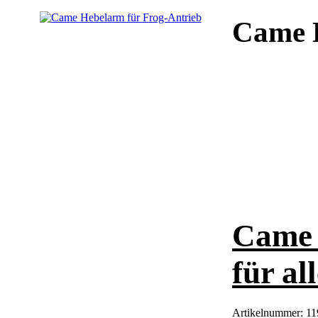
Came H
Came 
für al
Artikelnummer:
11