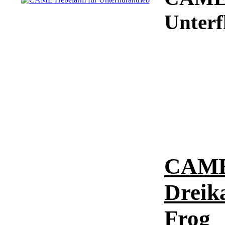
Unterf
CAME 
Dreik
Frog