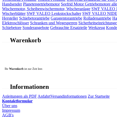
Handsender
Planetengetriebemotor
Seefrid Motor Getriebemotore alle
Wischermotor, Scheibenwischermotor, Wischeranlage
SWF VALEO ITT
Wischerblätter
SWF VALEO Lenkstockschalter
SWF VALEO NIDEC 
Hersteller
Schiebetorantriebe
Garagentorantriebe
Rolladenantriebe
Ha
Elektroschlösser
Schranken und Wegesperren
Sicherheitseinrichtunge
Schiebetore
Sonderangebote
Gebrauchte Ersatzteile
Werkzeug
Konde
Warenkorb
Ihr
Warenkorb
ist zur Zeit leer.
Informationen
Anleitungen als PDF
Anfahrt
Versandinformationen
Zur Startseite
Kontaktformular
Über uns
Impressum
AGB's