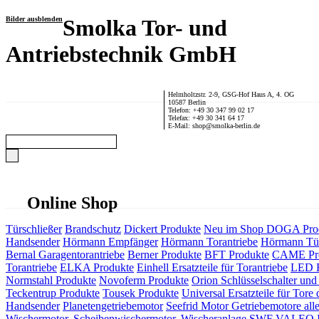
Bilder ausblenden
Smolka Tor- und
Antriebstechnik GmbH
Helmholtzstr. 2-9, GSG-Hof Haus A, 4. OG
10587 Berlin
Telefon: +49 30 347 99 02 17
Telefax: +49 30 341 64 17
E-Mail: shop@smolka-berlin.de
Online Shop
Türschließer
Brandschutz
Dickert Produkte
Neu im Shop
DOGA Pro
Handsender
Hörmann Empfänger
Hörmann Torantriebe
Hörmann Tür
Bernal Garagentorantriebe
Berner Produkte
BFT Produkte
CAME Pr
Torantriebe
ELKA Produkte
Einhell Ersatzteile für Torantriebe
LED F
Normstahl Produkte
Novoferm Produkte
Orion Schlüsselschalter und 
Teckentrup Produkte
Tousek Produkte
Universal Ersatzteile für Tore 
Handsender
Planetengetriebemotor
Seefrid Motor Getriebemotore alle
Wischermotor, Scheibenwischermotor, Wischeranlage
SWF VALEO ITT