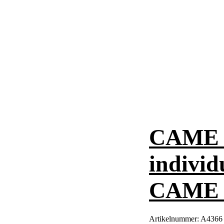
CAME N
individ
CAME 
Artikelnummer:
A4366 