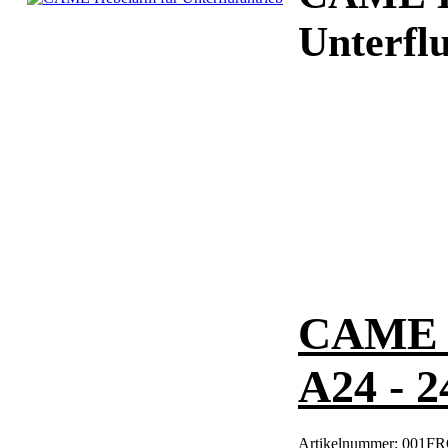
Unterfl
CAME U
A24 - 
Artikelnummer:
001FR