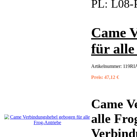
PL:
L08-
Came V
für all
Artikelnummer:
119RI
Preis:
47,12 €
Came Ve
alle Fro
Verbind