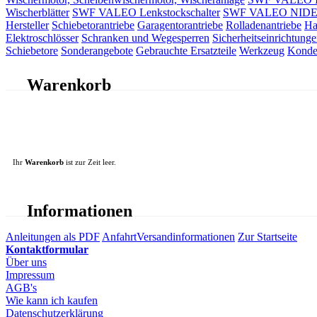
Wischerblätter
SWF VALEO Lenkstockschalter
SWF VALEO NIDEC 
Hersteller
Schiebetorantriebe
Garagentorantriebe
Rolladenantriebe
Ha
Elektroschlösser
Schranken und Wegesperren
Sicherheitseinrichtunge
Schiebetore
Sonderangebote
Gebrauchte Ersatzteile
Werkzeug
Konde
Warenkorb
Ihr
Warenkorb
ist zur Zeit leer.
Informationen
Anleitungen als PDF
Anfahrt
Versandinformationen
Zur Startseite
Kontaktformular
Über uns
Impressum
AGB's
Wie kann ich kaufen
Datenschutzerklärung