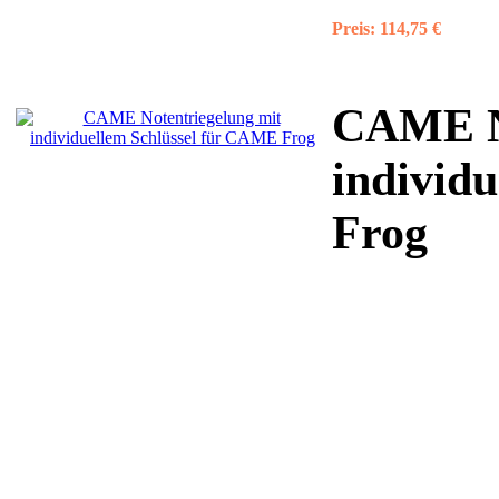
Preis:
114,75 €
CAME No
individ
Frog