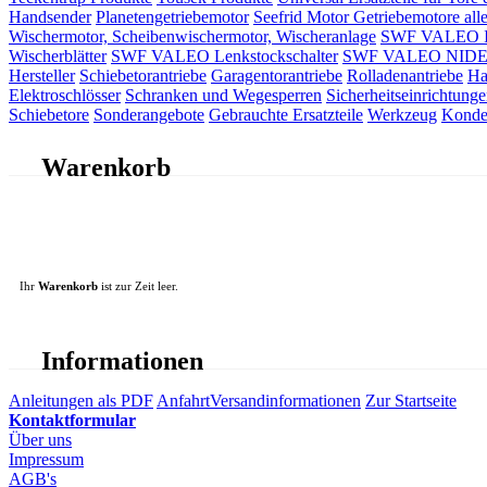
Handsender
Planetengetriebemotor
Seefrid Motor Getriebemotore alle
Wischermotor, Scheibenwischermotor, Wischeranlage
SWF VALEO ITT
Wischerblätter
SWF VALEO Lenkstockschalter
SWF VALEO NIDEC 
Hersteller
Schiebetorantriebe
Garagentorantriebe
Rolladenantriebe
Ha
Elektroschlösser
Schranken und Wegesperren
Sicherheitseinrichtunge
Schiebetore
Sonderangebote
Gebrauchte Ersatzteile
Werkzeug
Konde
Warenkorb
Ihr
Warenkorb
ist zur Zeit leer.
Informationen
Anleitungen als PDF
Anfahrt
Versandinformationen
Zur Startseite
Kontaktformular
Über uns
Impressum
AGB's