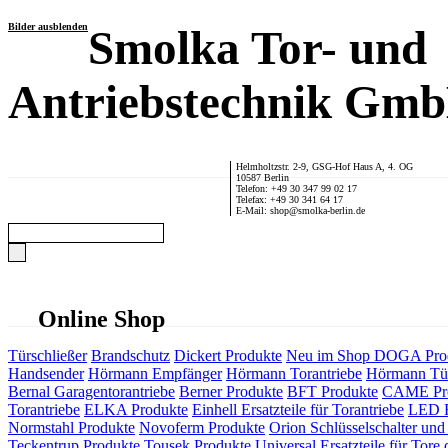
Bilder ausblenden
Smolka Tor- und
Antriebstechnik Gm
Helmholtzstr. 2-9, GSG-Hof Haus A, 4. OG
10587 Berlin
Telefon: +49 30 347 99 02 17
Telefax: +49 30 341 64 17
E-Mail: shop@smolka-berlin.de
Online Shop
Türschließer
Brandschutz
Dickert Produkte
Neu im Shop
DOGA Pro
Handsender
Hörmann Empfänger
Hörmann Torantriebe
Hörmann Tür
Bernal Garagentorantriebe
Berner Produkte
BFT Produkte
CAME Pr
Torantriebe
ELKA Produkte
Einhell Ersatzteile für Torantriebe
LED F
Normstahl Produkte
Novoferm Produkte
Orion Schlüsselschalter und 
Teckentrup Produkte
Tousek Produkte
Universal Ersatzteile für Tore 