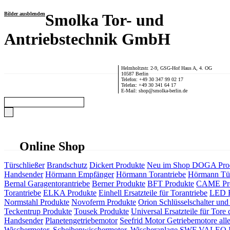
Bilder ausblenden
Smolka Tor- und
Antriebstechnik GmbH
Helmholtzstr. 2-9, GSG-Hof Haus A, 4. OG
10587 Berlin
Telefon: +49 30 347 99 02 17
Telefax: +49 30 341 64 17
E-Mail: shop@smolka-berlin.de
Online Shop
Türschließer
Brandschutz
Dickert Produkte
Neu im Shop
DOGA Pro
Handsender
Hörmann Empfänger
Hörmann Torantriebe
Hörmann Tür
Bernal Garagentorantriebe
Berner Produkte
BFT Produkte
CAME Pr
Torantriebe
ELKA Produkte
Einhell Ersatzteile für Torantriebe
LED F
Normstahl Produkte
Novoferm Produkte
Orion Schlüsselschalter und 
Teckentrup Produkte
Tousek Produkte
Universal Ersatzteile für Tore 
Handsender
Planetengetriebemotor
Seefrid Motor Getriebemotore alle
Wischermotor, Scheibenwischermotor, Wischeranlage
SWF VALEO ITT