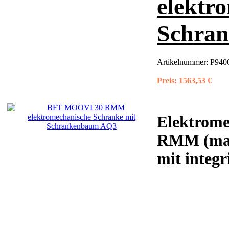
elektr
Schra
Artikelnummer:
P940
Preis:
1563,53 €
Elektrom
RMM (max.
mit integr