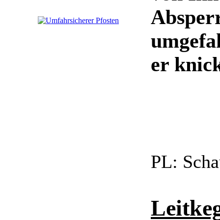
Absperr
umgefah
er knick
PL:
Scha
Leitke