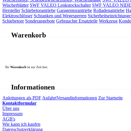
Wischerblätter
SWF VALEO Lenkstockschalter
SWF VALEO NIDEC 
Hersteller
Schiebetorantriebe
Garagentorantriebe
Rolladenantriebe
Ha
Elektroschlösser
Schranken und Wegesperren
Sicherheitseinrichtunge
Schiebetore
Sonderangebote
Gebrauchte Ersatzteile
Werkzeug
Konde
Warenkorb
Ihr
Warenkorb
ist zur Zeit leer.
Informationen
Anleitungen als PDF
Anfahrt
Versandinformationen
Zur Startseite
Kontaktformular
Über uns
Impressum
AGB's
Wie kann ich kaufen
Datenschutzerklärung