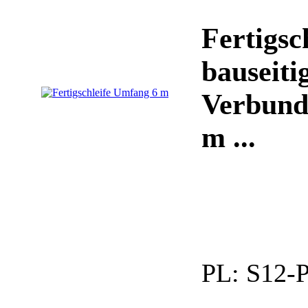
Fertigsc
bauseiti
Verbundp
m ...
PL:
S12-