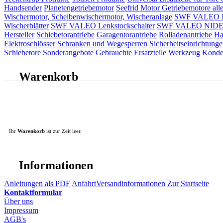
Handsender
Planetengetriebemotor
Seefrid Motor Getriebemotore alle
Wischermotor, Scheibenwischermotor, Wischeranlage
SWF VALEO ITT
Wischerblätter
SWF VALEO Lenkstockschalter
SWF VALEO NIDEC 
Hersteller
Schiebetorantriebe
Garagentorantriebe
Rolladenantriebe
Ha
Elektroschlösser
Schranken und Wegesperren
Sicherheitseinrichtunge
Schiebetore
Sonderangebote
Gebrauchte Ersatzteile
Werkzeug
Konde
Warenkorb
Ihr
Warenkorb
ist zur Zeit leer.
Informationen
Anleitungen als PDF
Anfahrt
Versandinformationen
Zur Startseite
Kontaktformular
Über uns
Impressum
AGB's