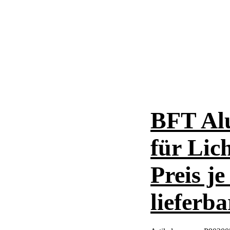
BFT Al
für Lic
Preis j
lieferba