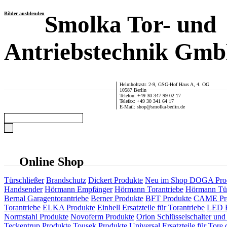
Bilder ausblenden
Smolka Tor- und
Antriebstechnik Gm
Helmholtzstr. 2-9, GSG-Hof Haus A, 4. OG
10587 Berlin
Telefon: +49 30 347 99 02 17
Telefax: +49 30 341 64 17
E-Mail: shop@smolka-berlin.de
Online Shop
Türschließer
Brandschutz
Dickert Produkte
Neu im Shop
DOGA Pro
Handsender
Hörmann Empfänger
Hörmann Torantriebe
Hörmann Tür
Bernal Garagentorantriebe
Berner Produkte
BFT Produkte
CAME Pr
Torantriebe
ELKA Produkte
Einhell Ersatzteile für Torantriebe
LED F
Normstahl Produkte
Novoferm Produkte
Orion Schlüsselschalter und 
Teckentrup Produkte
Tousek Produkte
Universal Ersatzteile für Tore 