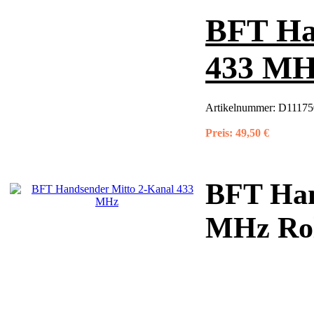
BFT Ha
433 MH
Artikelnummer:
D11175
Preis:
49,50 €
BFT Han
MHz Roll