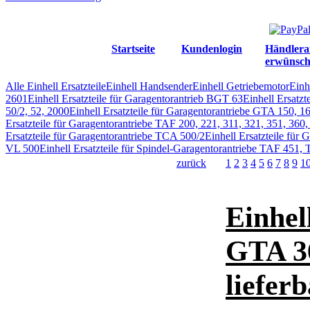
Startseite
Kundenlogin
Händlera
erwünsch
Alle Einhell Ersatzteile
Einhell Handsender
Einhell Getriebemotor
Einh
2601
Einhell Ersatzteile für Garagentorantrieb BGT 63
Einhell Ersatzt
50/2, 52, 2000
Einhell Ersatzteile für Garagentorantriebe GTA 150, 1
Ersatzteile für Garagentorantriebe TAF 200, 221, 311, 321, 351, 360
Ersatzteile für Garagentorantriebe TCA 500/2
Einhell Ersatzteile fü
VL 500
Einhell Ersatzteile für Spindel-Garagentorantriebe TAF 451
zurück
1
2
3
4
5
6
7
8
9
1
Einhel
GTA 36
liefer