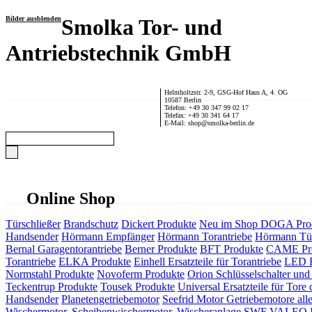
Bilder ausblenden
Smolka Tor- und
Antriebstechnik GmbH
Helmholtzstr. 2-9, GSG-Hof Haus A, 4. OG
10587 Berlin
Telefon: +49 30 347 99 02 17
Telefax: +49 30 341 64 17
E-Mail: shop@smolka-berlin.de
Online Shop
Türschließer
Brandschutz
Dickert Produkte
Neu im Shop
DOGA Pro
Handsender
Hörmann Empfänger
Hörmann Torantriebe
Hörmann Tür
Bernal Garagentorantriebe
Berner Produkte
BFT Produkte
CAME Pr
Torantriebe
ELKA Produkte
Einhell Ersatzteile für Torantriebe
LED F
Normstahl Produkte
Novoferm Produkte
Orion Schlüsselschalter und 
Teckentrup Produkte
Tousek Produkte
Universal Ersatzteile für Tore 
Handsender
Planetengetriebemotor
Seefrid Motor Getriebemotore alle
Wischermotor, Scheibenwischermotor, Wischeranlage
SWF VALEO ITT