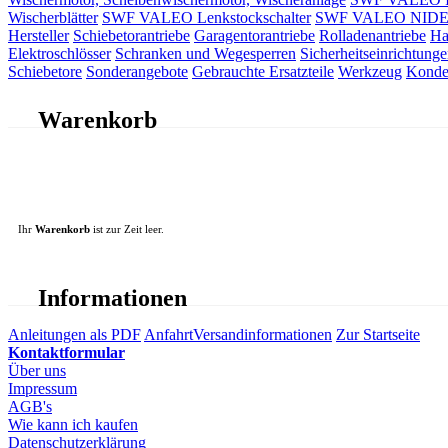
Wischerblätter
SWF VALEO Lenkstockschalter
SWF VALEO NIDEC 
Hersteller
Schiebetorantriebe
Garagentorantriebe
Rolladenantriebe
Ha
Elektroschlösser
Schranken und Wegesperren
Sicherheitseinrichtunge
Schiebetore
Sonderangebote
Gebrauchte Ersatzteile
Werkzeug
Konde
Warenkorb
Ihr
Warenkorb
ist zur Zeit leer.
Informationen
Anleitungen als PDF
Anfahrt
Versandinformationen
Zur Startseite
Kontaktformular
Über uns
Impressum
AGB's
Wie kann ich kaufen
Datenschutzerklärung