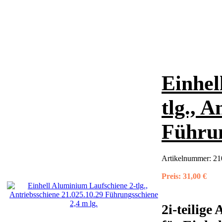
Einhel
tlg., 
Führun
Artikelnummer:
21
Preis:
31,00 €
2i-teilig