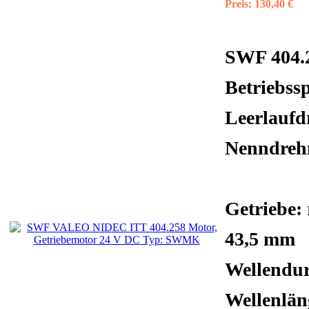
Preis:
130,40 €
SWF 404.
Betriebss
Leerlaufd
Nenndreh
Getriebe:
43,5 mm
Wellendu
Wellenlä