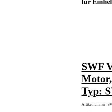
für Einhel
SWF V
Motor,
Typ:
Artikelnummer:
SW