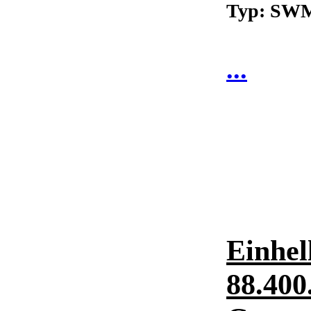
Typ: SW
...
Einhel
88.400