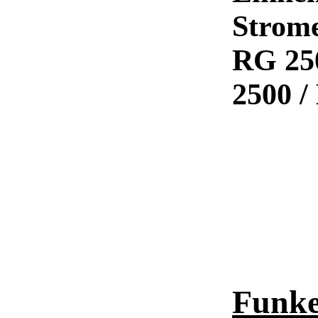
Strome
RG 250
2500 /
Funke