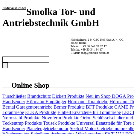
Bilder ausblenden
Smolka Tor- und
Antriebstechnik GmbH
Helmholtzstr. 2-9, GSG-Hof Haus A, 4. OG
10587 Berlin
Telefon: +49 30 347 99 02 17
Telefax: +49 30 341 64 17
E-Mail: shop@smolka-berlin.de
Online Shop
Türschließer
Brandschutz
Dickert Produkte
Neu im Shop
DOGA Pro
Handsender
Hörmann Empfänger
Hörmann Torantriebe
Hörmann Tür
Bernal Garagentorantriebe
Berner Produkte
BFT Produkte
CAME Pr
Torantriebe
ELKA Produkte
Einhell Ersatzteile für Torantriebe
LED F
Normstahl Produkte
Novoferm Produkte
Orion Schlüsselschalter und 
Teckentrup Produkte
Tousek Produkte
Universal Ersatzteile für Tore 
Handsender
Planetengetriebemotor
Seefrid Motor Getriebemotore alle
Wischermotor, Scheibenwischermotor, Wischeranlage
SWF VALEO ITT