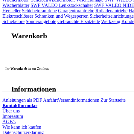
Wischerblätter
SWF VALEO Lenkstockschalter
SWF VALEO NIDEC 
Hersteller
Schiebetorantriebe
Garagentorantriebe
Rolladenantriebe
Ha
Elektroschlösser
Schranken und Wegesperren
Sicherheitseinrichtunge
Schiebetore
Sonderangebote
Gebrauchte Ersatzteile
Werkzeug
Konde
Warenkorb
Ihr
Warenkorb
ist zur Zeit leer.
Informationen
Anleitungen als PDF
Anfahrt
Versandinformationen
Zur Startseite
Kontaktformular
Über uns
Impressum
AGB's
Wie kann ich kaufen
Datenschutzerklärung