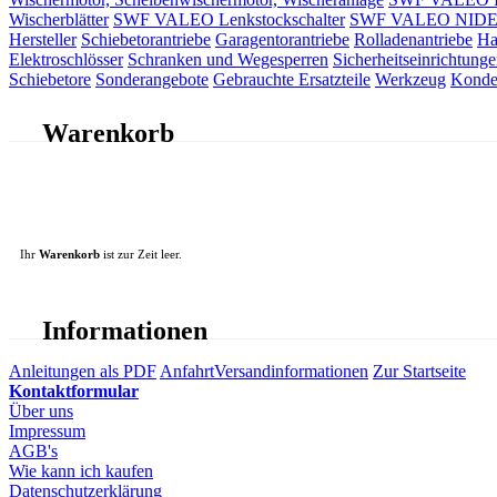
Wischerblätter
SWF VALEO Lenkstockschalter
SWF VALEO NIDEC 
Hersteller
Schiebetorantriebe
Garagentorantriebe
Rolladenantriebe
Ha
Elektroschlösser
Schranken und Wegesperren
Sicherheitseinrichtunge
Schiebetore
Sonderangebote
Gebrauchte Ersatzteile
Werkzeug
Konde
Warenkorb
Ihr
Warenkorb
ist zur Zeit leer.
Informationen
Anleitungen als PDF
Anfahrt
Versandinformationen
Zur Startseite
Kontaktformular
Über uns
Impressum
AGB's
Wie kann ich kaufen
Datenschutzerklärung