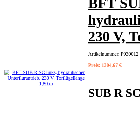
BFT SUB
hydrauli
230 V, T
Artikelnummer:
P930012 
Preis:
1304,67 €
SUB R SC 