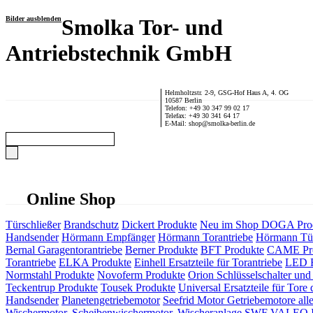
Bilder ausblenden
Smolka Tor- und
Antriebstechnik GmbH
Helmholtzstr. 2-9, GSG-Hof Haus A, 4. OG
10587 Berlin
Telefon: +49 30 347 99 02 17
Telefax: +49 30 341 64 17
E-Mail: shop@smolka-berlin.de
Online Shop
Türschließer
Brandschutz
Dickert Produkte
Neu im Shop
DOGA Pro
Handsender
Hörmann Empfänger
Hörmann Torantriebe
Hörmann Tür
Bernal Garagentorantriebe
Berner Produkte
BFT Produkte
CAME Pr
Torantriebe
ELKA Produkte
Einhell Ersatzteile für Torantriebe
LED F
Normstahl Produkte
Novoferm Produkte
Orion Schlüsselschalter und 
Teckentrup Produkte
Tousek Produkte
Universal Ersatzteile für Tore 
Handsender
Planetengetriebemotor
Seefrid Motor Getriebemotore alle
Wischermotor, Scheibenwischermotor, Wischeranlage
SWF VALEO ITT