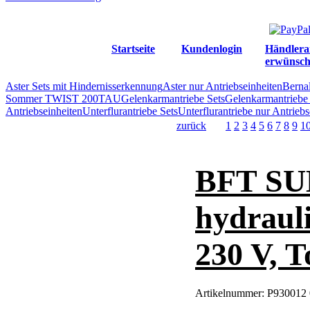
Startseite
Kundenlogin
Händlera
erwünsch
Aster Sets mit Hindernisserkennung
Aster nur Antriebseinheiten
Berna
Sommer TWIST 200
TAU
Gelenkarmantriebe Sets
Gelenkarmantriebe 
Antriebseinheiten
Unterflurantriebe Sets
Unterflurantriebe nur Antriebs
zurück
1
2
3
4
5
6
7
8
9
1
BFT SUB
hydrauli
230 V, T
Artikelnummer:
P930012 