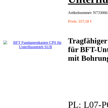
Artikelnummer:
N733066 
Preis:
357,18 €
Tragfähige
für BFT-Un
mit Bohrunge
PL:
L07-P