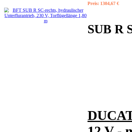
Preis:
1304,67 €
SUB R SC
DUCATI
12 V - 