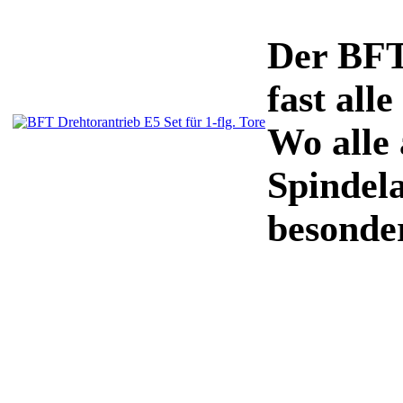
Der BFT
fast all
Wo alle
Spindel
besonder