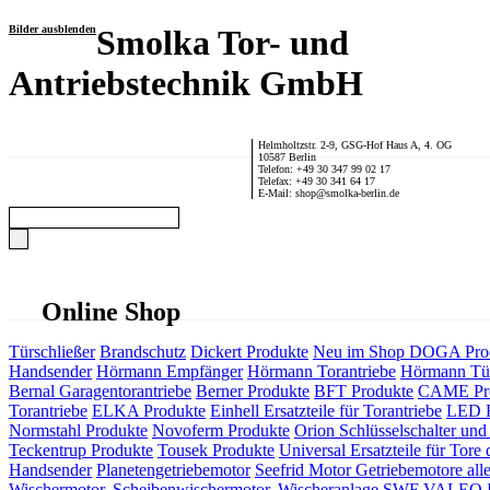
Bilder ausblenden
Smolka Tor- und
Antriebstechnik GmbH
Helmholtzstr. 2-9, GSG-Hof Haus A, 4. OG
10587 Berlin
Telefon: +49 30 347 99 02 17
Telefax: +49 30 341 64 17
E-Mail: shop@smolka-berlin.de
Online Shop
Türschließer
Brandschutz
Dickert Produkte
Neu im Shop
DOGA Pro
Handsender
Hörmann Empfänger
Hörmann Torantriebe
Hörmann Tür
Bernal Garagentorantriebe
Berner Produkte
BFT Produkte
CAME Pr
Torantriebe
ELKA Produkte
Einhell Ersatzteile für Torantriebe
LED F
Normstahl Produkte
Novoferm Produkte
Orion Schlüsselschalter und 
Teckentrup Produkte
Tousek Produkte
Universal Ersatzteile für Tore 
Handsender
Planetengetriebemotor
Seefrid Motor Getriebemotore alle
Wischermotor, Scheibenwischermotor, Wischeranlage
SWF VALEO ITT