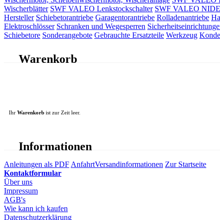
Wischerblätter
SWF VALEO Lenkstockschalter
SWF VALEO NIDEC 
Hersteller
Schiebetorantriebe
Garagentorantriebe
Rolladenantriebe
Ha
Elektroschlösser
Schranken und Wegesperren
Sicherheitseinrichtunge
Schiebetore
Sonderangebote
Gebrauchte Ersatzteile
Werkzeug
Konde
Warenkorb
Ihr
Warenkorb
ist zur Zeit leer.
Informationen
Anleitungen als PDF
Anfahrt
Versandinformationen
Zur Startseite
Kontaktformular
Über uns
Impressum
AGB's
Wie kann ich kaufen
Datenschutzerklärung