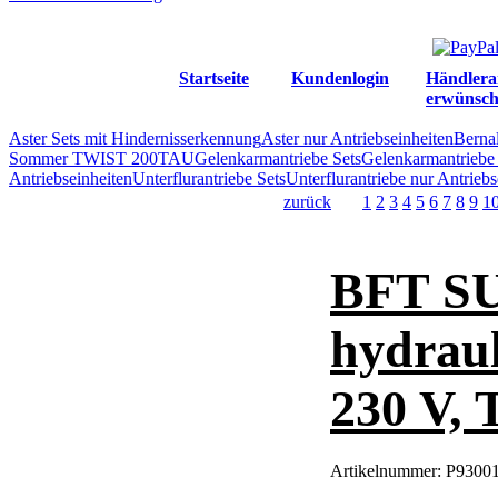
Startseite
Kundenlogin
Händlera
erwünsch
Aster Sets mit Hindernisserkennung
Aster nur Antriebseinheiten
Berna
Sommer TWIST 200
TAU
Gelenkarmantriebe Sets
Gelenkarmantriebe 
Antriebseinheiten
Unterflurantriebe Sets
Unterflurantriebe nur Antriebs
zurück
1
2
3
4
5
6
7
8
9
1
BFT SU
hydraul
230 V, 
Artikelnummer:
P93001