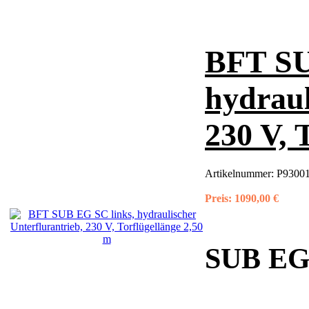
BFT SU
hydraul
230 V, 
Artikelnummer:
P93001
Preis:
1090,00 €
SUB EG S