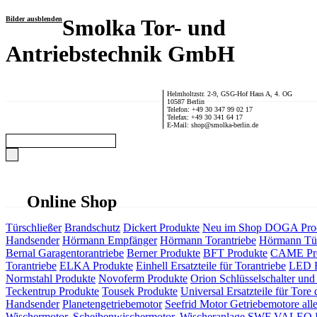
Bilder ausblenden
Smolka Tor- und
Antriebstechnik GmbH
Helmholtzstr. 2-9, GSG-Hof Haus A, 4. OG
10587 Berlin
Telefon: +49 30 347 99 02 17
Telefax: +49 30 341 64 17
E-Mail: shop@smolka-berlin.de
Online Shop
Türschließer
Brandschutz
Dickert Produkte
Neu im Shop
DOGA Pro
Handsender
Hörmann Empfänger
Hörmann Torantriebe
Hörmann Tür
Bernal Garagentorantriebe
Berner Produkte
BFT Produkte
CAME Pr
Torantriebe
ELKA Produkte
Einhell Ersatzteile für Torantriebe
LED F
Normstahl Produkte
Novoferm Produkte
Orion Schlüsselschalter und 
Teckentrup Produkte
Tousek Produkte
Universal Ersatzteile für Tore 
Handsender
Planetengetriebemotor
Seefrid Motor Getriebemotore alle
Wischermotor, Scheibenwischermotor, Wischeranlage
SWF VALEO ITT