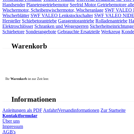
Handsender
Planetengetriebemotor
Seefrid Motor Getriebemotore alle
Wischermotor, Scheibenwischermotor, Wischeranlage
SWF VALEO ITT
Wischerblätter
SWF VALEO Lenkstockschalter
SWF VALEO NIDEC 
Hersteller
Schiebetorantriebe
Garagentorantriebe
Rolladenantriebe
Ha
Elektroschlösser
Schranken und Wegesperren
Sicherheitseinrichtunge
Schiebetore
Sonderangebote
Gebrauchte Ersatzteile
Werkzeug
Konde
Warenkorb
Ihr
Warenkorb
ist zur Zeit leer.
Informationen
Anleitungen als PDF
Anfahrt
Versandinformationen
Zur Startseite
Kontaktformular
Über uns
Impressum
AGB's