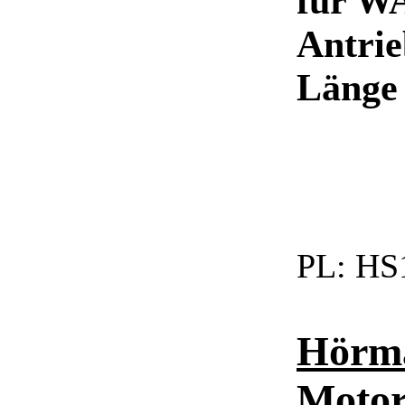
für W
Antrie
Länge
PL:
HS1
Hörm
Motor