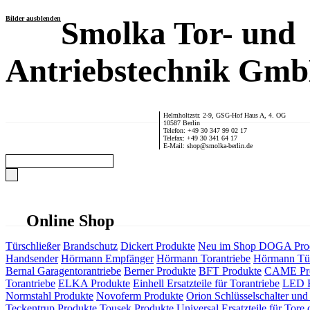
Bilder ausblenden
Smolka Tor- und
Antriebstechnik Gm
Helmholtzstr. 2-9, GSG-Hof Haus A, 4. OG
10587 Berlin
Telefon: +49 30 347 99 02 17
Telefax: +49 30 341 64 17
E-Mail: shop@smolka-berlin.de
Online Shop
Türschließer
Brandschutz
Dickert Produkte
Neu im Shop
DOGA Pro
Handsender
Hörmann Empfänger
Hörmann Torantriebe
Hörmann Tür
Bernal Garagentorantriebe
Berner Produkte
BFT Produkte
CAME Pr
Torantriebe
ELKA Produkte
Einhell Ersatzteile für Torantriebe
LED F
Normstahl Produkte
Novoferm Produkte
Orion Schlüsselschalter und 
Teckentrup Produkte
Tousek Produkte
Universal Ersatzteile für Tore 