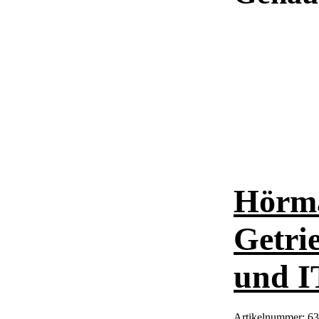
Hörma
Getri
und I
Artikelnummer:
63