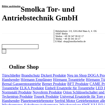
Bilder ausblenden
Smolka Tor- und
Antriebstechnik GmbH
Helmholtzstr. 2-9, GSG-Hof Haus A, 4. OG
10587 Berlin
Telefon: +49 30 347 99 02 17
Telefax: +49 30 341 64 17
E-Mail: shop@smolka-berlin.de
Online Shop
Türschließer
Brandschutz
Dickert Produkte
Neu im Shop
DOGA Pro
Handsender
Hörmann Empfänger
Hörmann Torantriebe
Hörmann Tür
Bernal Garagentorantriebe
Berner Produkte
BFT Produkte
CAME Pr
Torantriebe
ELKA Produkte
Einhell Ersatzteile für Torantriebe
LED F
Normstahl Produkte
Novoferm Produkte
Orion Schlüsselschalter und 
Teckentrup Produkte
Tousek Produkte
Universal Ersatzteile für Tore 
Handsender
Planetengetriebemotor
Seefrid Motor Getriebemotore alle
Wischermotor, Scheibenwischermotor, Wischeranlage
SWF VALEO ITT