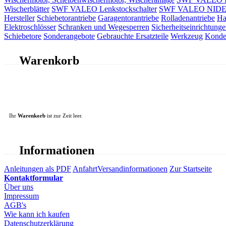
Wischerblätter
SWF VALEO Lenkstockschalter
SWF VALEO NIDEC 
Hersteller
Schiebetorantriebe
Garagentorantriebe
Rolladenantriebe
Ha
Elektroschlösser
Schranken und Wegesperren
Sicherheitseinrichtunge
Schiebetore
Sonderangebote
Gebrauchte Ersatzteile
Werkzeug
Konde
Warenkorb
Ihr
Warenkorb
ist zur Zeit leer.
Informationen
Anleitungen als PDF
Anfahrt
Versandinformationen
Zur Startseite
Kontaktformular
Über uns
Impressum
AGB's
Wie kann ich kaufen
Datenschutzerklärung