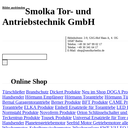
Bilder ausblenden
Smolka Tor- und
Antriebstechnik GmbH
Helmholtzstr. 2-9, GSG-Hof Haus A, 4. OG
10587 Berlin
Telefon: +49 30 347 99 02 17
Telefax: +49 30 341 64 17
E-Mail: shop@smolka-berlin.de
Online Shop
Türschließer
Brandschutz
Dickert Produkte
Neu im Shop
DOGA Pro
Handsender
Hörmann Empfänger
Hörmann Torantriebe
Hörmann Tür
Bernal Garagentorantriebe
Berner Produkte
BFT Produkte
CAME Pr
Torantriebe
ELKA Produkte
Einhell Ersatzteile für Torantriebe
LED F
Normstahl Produkte
Novoferm Produkte
Orion Schlüsselschalter und 
Teckentrup Produkte
Tousek Produkte
Universal Ersatzteile für Tore 
Handsender
Planetengetriebemotor
Seefrid Motor Getriebemotore alle
Wischermotor, Scheibenwischermotor, Wischeranlage
SWF VALEO ITT