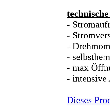
technische
- Stromauf
- Stromver
- Drehmom
- selbsthe
- max Öffn
- intensiv
Dieses Pro