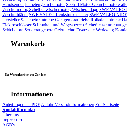
Handsender
Planetengetriebemotor
Seefrid Motor Getriebemotore alle
Wischermotor, Scheibenwischermotor, Wischeranlage
SWF VALEO ITT
Wischerblätter
SWF VALEO Lenkstockschalter
SWF VALEO NIDEC 
Hersteller
Schiebetorantriebe
Garagentorantriebe
Rolladenantriebe
Ha
Elektroschlösser
Schranken und Wegesperren
Sicherheitseinrichtunge
Schiebetore
Sonderangebote
Gebrauchte Ersatzteile
Werkzeug
Konde
Warenkorb
Ihr
Warenkorb
ist zur Zeit leer.
Informationen
Anleitungen als PDF
Anfahrt
Versandinformationen
Zur Startseite
Kontaktformular
Über uns
Impressum
AGB's