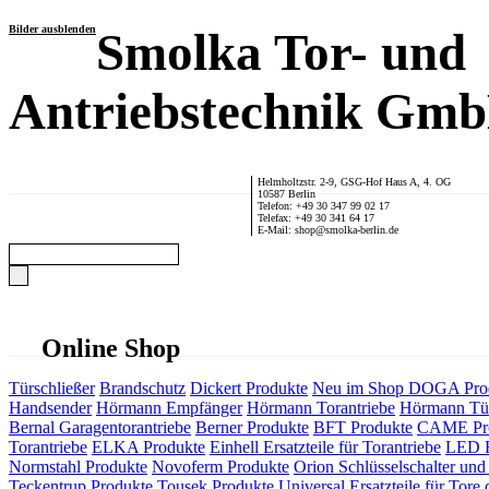
Bilder ausblenden
Smolka Tor- und
Antriebstechnik Gm
Helmholtzstr. 2-9, GSG-Hof Haus A, 4. OG
10587 Berlin
Telefon: +49 30 347 99 02 17
Telefax: +49 30 341 64 17
E-Mail: shop@smolka-berlin.de
Online Shop
Türschließer
Brandschutz
Dickert Produkte
Neu im Shop
DOGA Pro
Handsender
Hörmann Empfänger
Hörmann Torantriebe
Hörmann Tür
Bernal Garagentorantriebe
Berner Produkte
BFT Produkte
CAME Pr
Torantriebe
ELKA Produkte
Einhell Ersatzteile für Torantriebe
LED F
Normstahl Produkte
Novoferm Produkte
Orion Schlüsselschalter und 
Teckentrup Produkte
Tousek Produkte
Universal Ersatzteile für Tore 