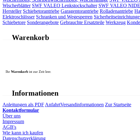
Wischerblätter
SWF VALEO Lenkstockschalter
SWF VALEO NIDEC 
Hersteller
Schiebetorantriebe
Garagentorantriebe
Rolladenantriebe
Ha
Elektroschlösser
Schranken und Wegesperren
Sicherheitseinrichtunge
Schiebetore
Sonderangebote
Gebrauchte Ersatzteile
Werkzeug
Konde
Warenkorb
Ihr
Warenkorb
ist zur Zeit leer.
Informationen
Anleitungen als PDF
Anfahrt
Versandinformationen
Zur Startseite
Kontaktformular
Über uns
Impressum
AGB's
Wie kann ich kaufen
Datenschutzerklärung