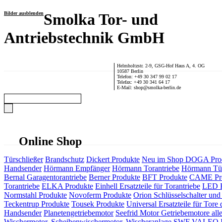
Bilder ausblenden
Smolka Tor- und
Antriebstechnik GmbH
Helmholtzstr. 2-9, GSG-Hof Haus A, 4. OG
10587 Berlin
Telefon: +49 30 347 99 02 17
Telefax: +49 30 341 64 17
E-Mail: shop@smolka-berlin.de
Online Shop
Türschließer
Brandschutz
Dickert Produkte
Neu im Shop
DOGA Pro
Handsender
Hörmann Empfänger
Hörmann Torantriebe
Hörmann Tür
Bernal Garagentorantriebe
Berner Produkte
BFT Produkte
CAME Pr
Torantriebe
ELKA Produkte
Einhell Ersatzteile für Torantriebe
LED F
Normstahl Produkte
Novoferm Produkte
Orion Schlüsselschalter und 
Teckentrup Produkte
Tousek Produkte
Universal Ersatzteile für Tore 
Handsender
Planetengetriebemotor
Seefrid Motor Getriebemotore alle
Wischermotor, Scheibenwischermotor, Wischeranlage
SWF VALEO ITT