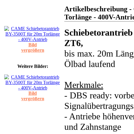
Artikelbeschreibung 
Torlänge - 400V-Antri
Schiebetorantrieb
ZT6,
Bild
vergrößern
bis max. 20m Länge
Ölbad laufend
Weitere Bilder:
Merkmale:
- DBS ready: vorber
Bild
vergrößern
Signalübertragung
- Antriebe höhenver
und Zahnstange