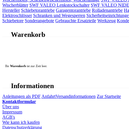
Wischerblätter
SWF VALEO Lenkstockschalter
SWF VALEO NIDEC 
Hersteller
Schiebetorantriebe
Garagentorantriebe
Rolladenantriebe
Ha
Elektroschlösser
Schranken und Wegesperren
Sicherheitseinrichtunge
Schiebetore
Sonderangebote
Gebrauchte Ersatzteile
Werkzeug
Konde
Warenkorb
Ihr
Warenkorb
ist zur Zeit leer.
Informationen
Anleitungen als PDF
Anfahrt
Versandinformationen
Zur Startseite
Kontaktformular
Über uns
Impressum
AGB's
Wie kann ich kaufen
Datenschutzerklärung