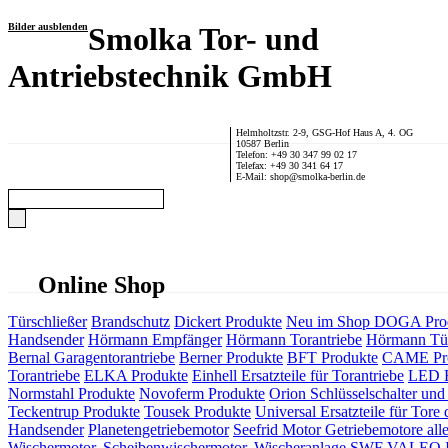
Bilder ausblenden
Smolka Tor- und
Antriebstechnik GmbH
Helmholtzstr. 2-9, GSG-Hof Haus A, 4. OG
10587 Berlin
Telefon: +49 30 347 99 02 17
Telefax: +49 30 341 64 17
E-Mail: shop@smolka-berlin.de
Online Shop
Türschließer
Brandschutz
Dickert Produkte
Neu im Shop
DOGA Pro
Handsender
Hörmann Empfänger
Hörmann Torantriebe
Hörmann Tür
Bernal Garagentorantriebe
Berner Produkte
BFT Produkte
CAME Pr
Torantriebe
ELKA Produkte
Einhell Ersatzteile für Torantriebe
LED F
Normstahl Produkte
Novoferm Produkte
Orion Schlüsselschalter und 
Teckentrup Produkte
Tousek Produkte
Universal Ersatzteile für Tore 
Handsender
Planetengetriebemotor
Seefrid Motor Getriebemotore alle
Wischermotor, Scheibenwischermotor, Wischeranlage
SWF VALEO ITT