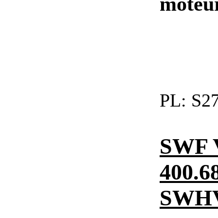
moteu
PL:
S27
SWF 
400.6
SWHV