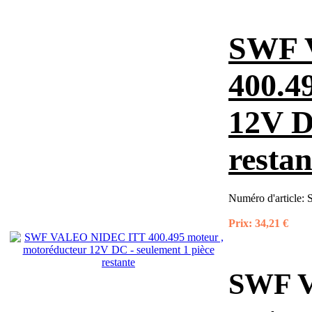
SWF 
400.4
12V D
restan
Numéro d'article:
Prix:
34,21 €
SWF V