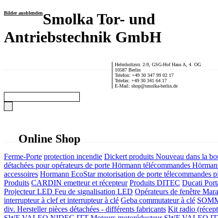
Bilder ausblenden
Smolka Tor- und
Antriebstechnik GmbH
Helmholtzstr. 2-9, GSG-Hof Haus A, 4. OG
10587 Berlin
Telefon: +49 30 347 99 02 17
Telefax: +49 30 341 64 17
E-Mail: shop@smolka-berlin.de
Online Shop
Ferme-Porte
protection incendie
Dickert produits
Nouveau dans la bo
détachées pour opérateurs de porte
Hörmann télécommandes
Hörmann
accessoires
Hormann EcoStar motorisation de porte télecommandes pi
Produits
CARDIN emetteur et récepteur
Produits DITEC
Ducati Port
Projecteur LED Feu de signalisation LED
Opérateurs de fenêtre
Mara
interrupteur à clef et interrupteur à clé
Geba commutateur à clé
SOMME
div. Hersteller
pièces détachées - différents fabricants
Kit radio (récep
SWF VALEO NIDEC ITT Moteurs motoréducteur
SWF VALEO ITT Mo