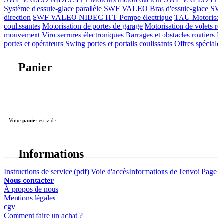
Système d'essuie-glace parallèle
SWF VALEO Bras d'essuie-glace
SW
direction
SWF VALEO NIDEC ITT Pompe électrique
TAU Motorisati
coulissantes
Motorisation de portes de garage
Motorisation de volets r
mouvement
Viro serrures électroniques
Barrages et obstacles routiers
portes et opérateurs
Swing portes et portails coulissants
Offres spécial
Panier
Votre
panier
est vide.
Informations
Instructions de service (pdf)
Voie d'accès
Informations de l'envoi
Page 
Nous contacter
À propos de nous
Mentions légales
cgv
Comment faire un achat ?