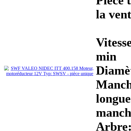
Pièce 
la vent
Vitess
min
Diamèt
Manch
longue
manch
Arbre: