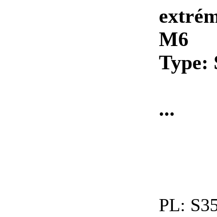
extrémi
M6
Type:
...
PL:
S35