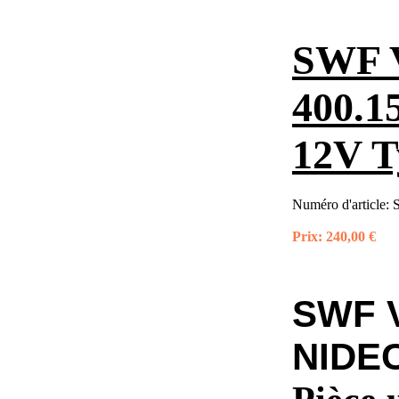
SWF 
400.1
12V T
Numéro d'article:
Prix:
240,00 €
SWF 
NIDEC