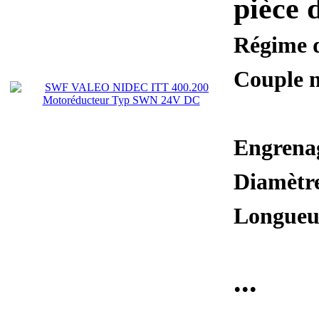
pièce 
Régime d
Couple 
Engrenag
Diamètre
Longueur
...