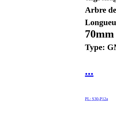
Arbre de
Longueur
70mm
Type: 
...
PL:
S30-P12a