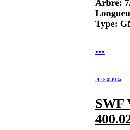
Arbre: 7
Longueur
Type: 
...
PL:
S30-P13a
SWF 
400.02