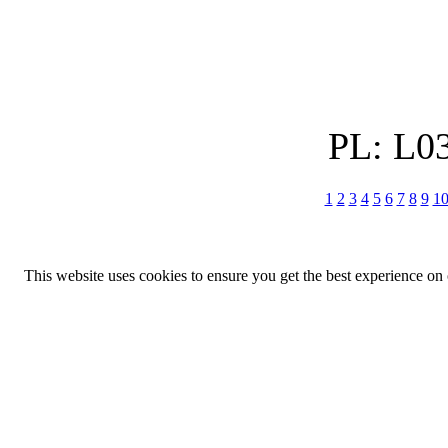
PL:
L03
1
2
3
4
5
6
7
8
9
1
This website uses cookies to ensure you get the best experience on