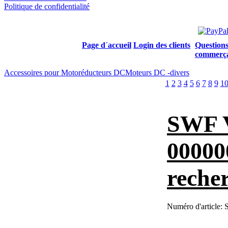
Politique de confidentialité
Page d´accueil
Login des clients
Questions
commerç
Accessoires pour Motoréducteurs DC
Moteurs DC -divers
1
2
3
4
5
6
7
8
9
1
SWF 
00000
reche
Numéro d'article: