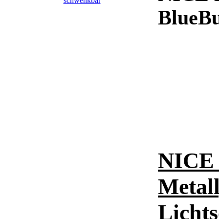
BlueBu
NICE 
Metal
Licht