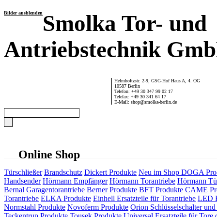
Bilder ausblenden
Smolka Tor- und
Antriebstechnik Gm
Helmholtzstr. 2-9, GSG-Hof Haus A, 4. OG
10587 Berlin
Telefon: +49 30 347 99 02 17
Telefax: +49 30 341 64 17
E-Mail: shop@smolka-berlin.de
Online Shop
Türschließer
Brandschutz
Dickert Produkte
Neu im Shop
DOGA Pro
Handsender
Hörmann Empfänger
Hörmann Torantriebe
Hörmann Tür
Bernal Garagentorantriebe
Berner Produkte
BFT Produkte
CAME Pr
Torantriebe
ELKA Produkte
Einhell Ersatzteile für Torantriebe
LED F
Normstahl Produkte
Novoferm Produkte
Orion Schlüsselschalter und 
Teckentrup Produkte
Tousek Produkte
Universal Ersatzteile für Tore 