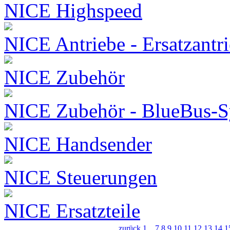
NICE Highspeed
NICE Antriebe - Ersatzantr
NICE Zubehör
NICE Zubehör - BlueBus-S
NICE Handsender
NICE Steuerungen
NICE Ersatzteile
zurück
1
...
7
8
9
10
11
12
13
14
1