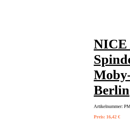
NICE 
Spind
Moby-
Berlin
Artikelnummer:
PM
Preis:
16,42 €