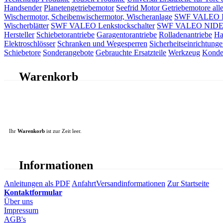
Handsender
Planetengetriebemotor
Seefrid Motor Getriebemotore alle
Wischermotor, Scheibenwischermotor, Wischeranlage
SWF VALEO ITT
Wischerblätter
SWF VALEO Lenkstockschalter
SWF VALEO NIDEC 
Hersteller
Schiebetorantriebe
Garagentorantriebe
Rolladenantriebe
Ha
Elektroschlösser
Schranken und Wegesperren
Sicherheitseinrichtunge
Schiebetore
Sonderangebote
Gebrauchte Ersatzteile
Werkzeug
Konde
Warenkorb
Ihr
Warenkorb
ist zur Zeit leer.
Informationen
Anleitungen als PDF
Anfahrt
Versandinformationen
Zur Startseite
Kontaktformular
Über uns
Impressum
AGB's