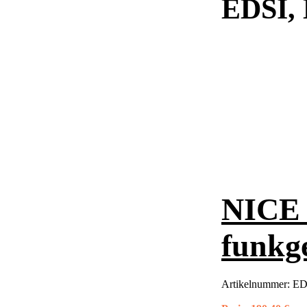
EDSI,
NICE D
funkge
Artikelnummer:
E