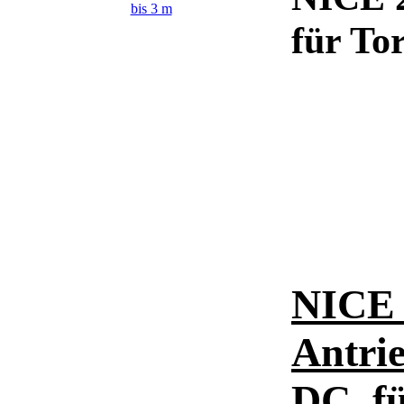
für To
NICE 
Antrie
DC, fü