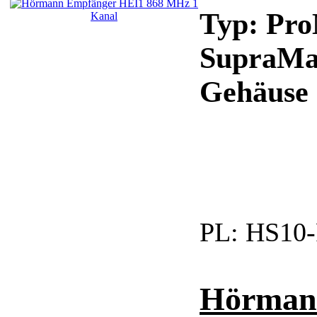
Typ: Pro
SupraMat
Gehäuse .
PL:
HS10-
Hörman