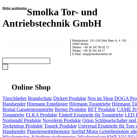
Bilder ausblenden
Smolka Tor- und
Antriebstechnik GmbH
Helmholtzstr. 2-9, GSG-Hof Haus A, 4. OG
10587 Berlin
Telefon: +49 30 347 99 02 17
Telefax: +49 30 341 64 17
E-Mail: shop@smolka-berlin.de
Online Shop
Türschließer
Brandschutz
Dickert Produkte
Neu im Shop
DOGA Pro
Handsender
Hörmann Empfänger
Hörmann Torantriebe
Hörmann Tür
Bernal Garagentorantriebe
Berner Produkte
BFT Produkte
CAME Pr
Torantriebe
ELKA Produkte
Einhell Ersatzteile für Torantriebe
LED F
Normstahl Produkte
Novoferm Produkte
Orion Schlüsselschalter und 
Teckentrup Produkte
Tousek Produkte
Universal Ersatzteile für Tore 
Handsender
Planetengetriebemotor
Seefrid Motor Getriebemotore alle
Wischermotor, Scheibenwischermotor, Wischeranlage
SWF VALEO ITT