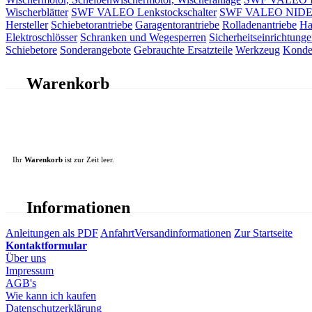
Wischerblätter
SWF VALEO Lenkstockschalter
SWF VALEO NIDEC 
Hersteller
Schiebetorantriebe
Garagentorantriebe
Rolladenantriebe
Ha
Elektroschlösser
Schranken und Wegesperren
Sicherheitseinrichtunge
Schiebetore
Sonderangebote
Gebrauchte Ersatzteile
Werkzeug
Konde
Warenkorb
Ihr
Warenkorb
ist zur Zeit leer.
Informationen
Anleitungen als PDF
Anfahrt
Versandinformationen
Zur Startseite
Kontaktformular
Über uns
Impressum
AGB's
Wie kann ich kaufen
Datenschutzerklärung