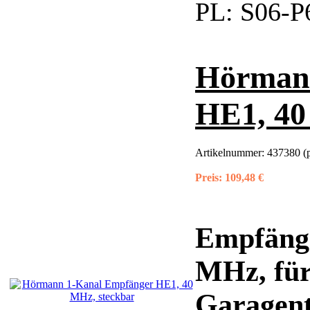
PL:
S06-P
Hörman
HE1, 40
Artikelnummer:
437380 (
Preis:
109,48 €
Empfänge
MHz, fü
Garagent