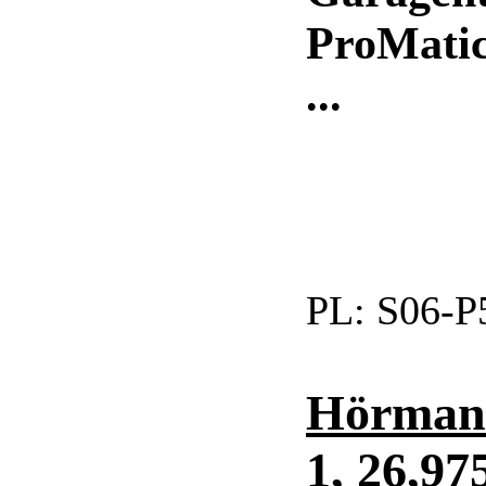
ProMatic
...
PL:
S06-P
Hörman
1, 26,9