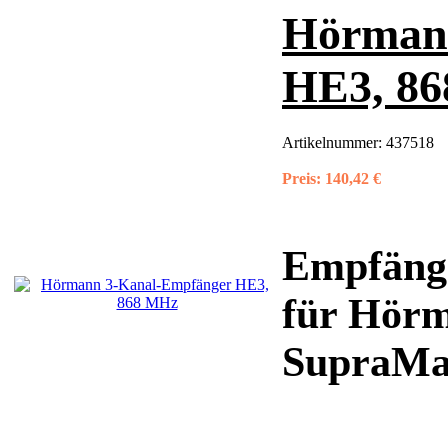
Hörman
HE3, 8
Artikelnummer:
437518
Preis:
140,42 €
Empfäng
für Hörm
SupraMa