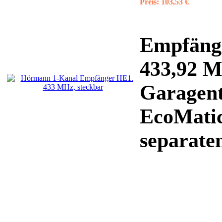
Preis:
103,53 €
Empfänge
433,92 
Garagent
EcoMatic
separaten