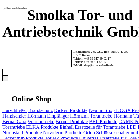
Bilder ausblenden
Smolka Tor- und
Antriebstechnik Gm
Helmholtzstr. 2-9, GSG-Hof Haus A, 4. OG
10587 Berlin
Telefon: +49 30 347 99 02 17
Telefax: +49 30 341 64 17
E-Mail: shop@smolka-berlin.de
Online Shop
Türschließer
Brandschutz
Dickert Produkte
Neu im Shop
DOGA Pro
Handsender
Hörmann Empfänger
Hörmann Torantriebe
Hörmann Tür
Bernal Garagentorantriebe
Berner Produkte
BFT Produkte
CAME Pr
Torantriebe
ELKA Produkte
Einhell Ersatzteile für Torantriebe
LED F
Normstahl Produkte
Novoferm Produkte
Orion Schlüsselschalter und 
Teckentrup Produkte
Tousek Produkte
Universal Ersatzteile für Tore 