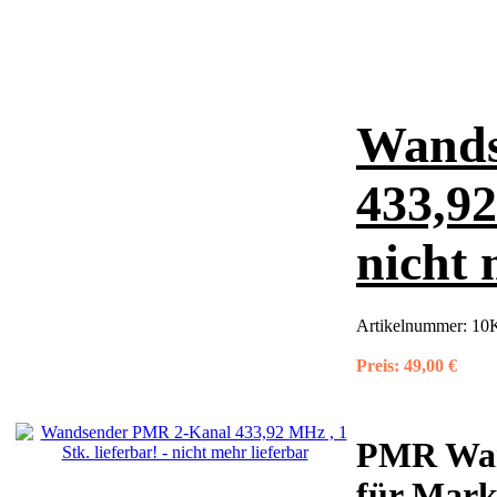
Wands
433,92
nicht 
Artikelnummer:
10K
Preis:
49,00 €
PMR Wan
für Marki