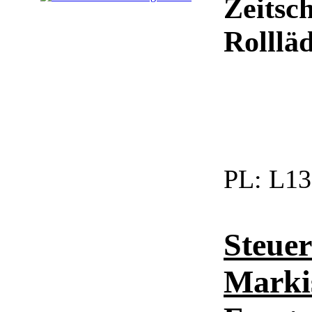
Zeitsc
Rollläd
PL:
L13
Steue
Markis