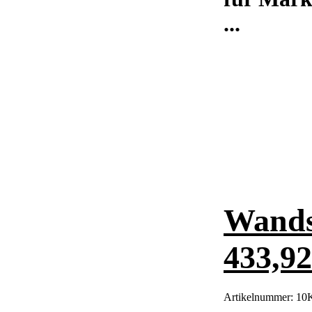
...
Wands
433,9
Artikelnummer:
10K