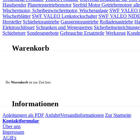
Handsender
Planetengetriebemotor
Seefrid Motor Getriebemotore alle
Wischermotor, Scheibenwischermotor, Wischeranlage
SWF VALEO ITT
Wischerblätter
SWF VALEO Lenkstockschalter
SWF VALEO NIDEC 
Hersteller
Schiebetorantriebe
Garagentorantriebe
Rolladenantriebe
Ha
Elektroschlösser
Schranken und Wegesperren
Sicherheitseinrichtunge
Schiebetore
Sonderangebote
Gebrauchte Ersatzteile
Werkzeug
Konde
Warenkorb
Ihr
Warenkorb
ist zur Zeit leer.
Informationen
Anleitungen als PDF
Anfahrt
Versandinformationen
Zur Startseite
Kontaktformular
Über uns
Impressum
AGB's