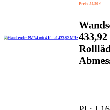
Preis:
54,50 €
Wands
433,92
Rolllä
Abmessu
PL:
L16