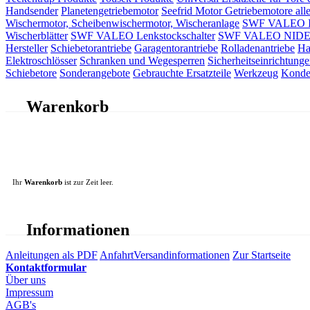
Handsender
Planetengetriebemotor
Seefrid Motor Getriebemotore alle
Wischermotor, Scheibenwischermotor, Wischeranlage
SWF VALEO ITT
Wischerblätter
SWF VALEO Lenkstockschalter
SWF VALEO NIDEC 
Hersteller
Schiebetorantriebe
Garagentorantriebe
Rolladenantriebe
Ha
Elektroschlösser
Schranken und Wegesperren
Sicherheitseinrichtunge
Schiebetore
Sonderangebote
Gebrauchte Ersatzteile
Werkzeug
Konde
Warenkorb
Ihr
Warenkorb
ist zur Zeit leer.
Informationen
Anleitungen als PDF
Anfahrt
Versandinformationen
Zur Startseite
Kontaktformular
Über uns
Impressum
AGB's