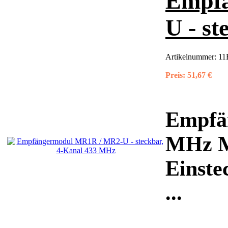
Empf
U - s
Artikelnummer:
11
Preis:
51,67 €
Empfä
MHz M
Einste
...