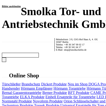
Bilder ausblenden
Smolka Tor- und
Antriebstechnik Gm
Helmholtzstr. 2-9, GSG-Hof Haus A, 4. OG
10587 Berlin
Telefon: +49 30 347 99 02 17
Telefax: +49 30 341 64 17
E-Mail: shop@smolka-berlin.de
Online Shop
Türschließer
Brandschutz
Dickert Produkte
Neu im Shop
DOGA Pro
Handsender
Hörmann Empfänger
Hörmann Torantriebe
Hörmann Tür
Bernal Garagentorantriebe
Berner Produkte
BFT Produkte
CAME Pr
Torantriebe
ELKA Produkte
Einhell Ersatzteile für Torantriebe
LED F
Normstahl Produkte
Novoferm Produkte
Orion Schlüsselschalter und 
Teckentrup Produkte
Tousek Produkte
Universal Ersatzteile für Tore 