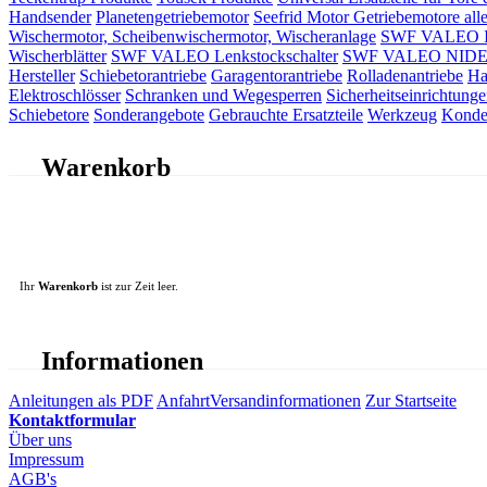
Handsender
Planetengetriebemotor
Seefrid Motor Getriebemotore alle
Wischermotor, Scheibenwischermotor, Wischeranlage
SWF VALEO ITT
Wischerblätter
SWF VALEO Lenkstockschalter
SWF VALEO NIDEC 
Hersteller
Schiebetorantriebe
Garagentorantriebe
Rolladenantriebe
Ha
Elektroschlösser
Schranken und Wegesperren
Sicherheitseinrichtunge
Schiebetore
Sonderangebote
Gebrauchte Ersatzteile
Werkzeug
Konde
Warenkorb
Ihr
Warenkorb
ist zur Zeit leer.
Informationen
Anleitungen als PDF
Anfahrt
Versandinformationen
Zur Startseite
Kontaktformular
Über uns
Impressum
AGB's