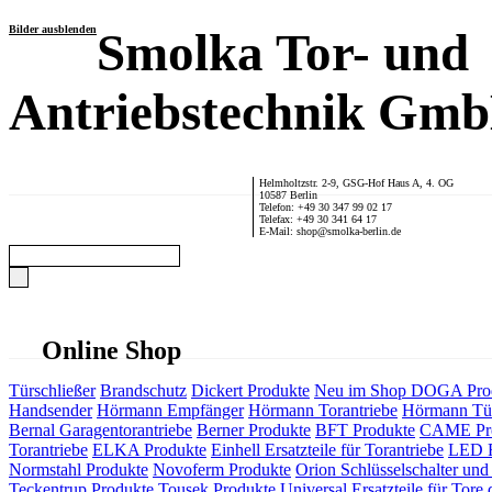
Bilder ausblenden
Smolka Tor- und
Antriebstechnik Gm
Helmholtzstr. 2-9, GSG-Hof Haus A, 4. OG
10587 Berlin
Telefon: +49 30 347 99 02 17
Telefax: +49 30 341 64 17
E-Mail: shop@smolka-berlin.de
Online Shop
Türschließer
Brandschutz
Dickert Produkte
Neu im Shop
DOGA Pro
Handsender
Hörmann Empfänger
Hörmann Torantriebe
Hörmann Tür
Bernal Garagentorantriebe
Berner Produkte
BFT Produkte
CAME Pr
Torantriebe
ELKA Produkte
Einhell Ersatzteile für Torantriebe
LED F
Normstahl Produkte
Novoferm Produkte
Orion Schlüsselschalter und 
Teckentrup Produkte
Tousek Produkte
Universal Ersatzteile für Tore 