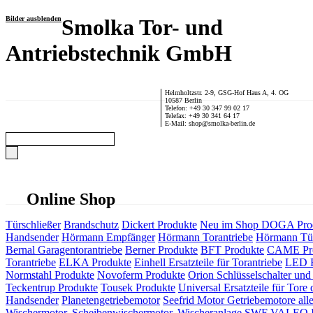
Bilder ausblenden
Smolka Tor- und
Antriebstechnik GmbH
Helmholtzstr. 2-9, GSG-Hof Haus A, 4. OG
10587 Berlin
Telefon: +49 30 347 99 02 17
Telefax: +49 30 341 64 17
E-Mail: shop@smolka-berlin.de
Online Shop
Türschließer
Brandschutz
Dickert Produkte
Neu im Shop
DOGA Pro
Handsender
Hörmann Empfänger
Hörmann Torantriebe
Hörmann Tür
Bernal Garagentorantriebe
Berner Produkte
BFT Produkte
CAME Pr
Torantriebe
ELKA Produkte
Einhell Ersatzteile für Torantriebe
LED F
Normstahl Produkte
Novoferm Produkte
Orion Schlüsselschalter und 
Teckentrup Produkte
Tousek Produkte
Universal Ersatzteile für Tore 
Handsender
Planetengetriebemotor
Seefrid Motor Getriebemotore alle
Wischermotor, Scheibenwischermotor, Wischeranlage
SWF VALEO ITT