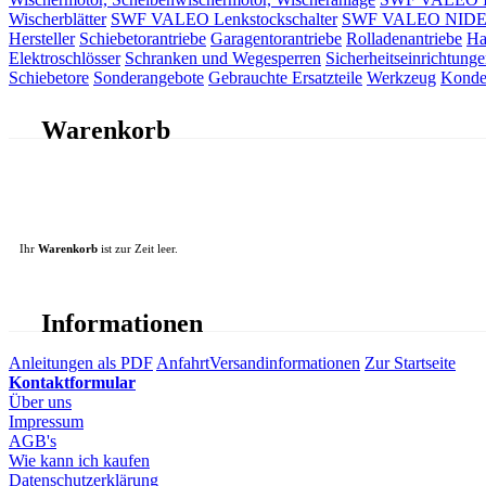
Wischerblätter
SWF VALEO Lenkstockschalter
SWF VALEO NIDEC 
Hersteller
Schiebetorantriebe
Garagentorantriebe
Rolladenantriebe
Ha
Elektroschlösser
Schranken und Wegesperren
Sicherheitseinrichtunge
Schiebetore
Sonderangebote
Gebrauchte Ersatzteile
Werkzeug
Konde
Warenkorb
Ihr
Warenkorb
ist zur Zeit leer.
Informationen
Anleitungen als PDF
Anfahrt
Versandinformationen
Zur Startseite
Kontaktformular
Über uns
Impressum
AGB's
Wie kann ich kaufen
Datenschutzerklärung