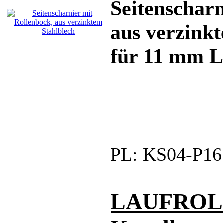
Seitenschar
aus verzink
für 11 mm L
PL:
KS04-P16
LAUFROLLE