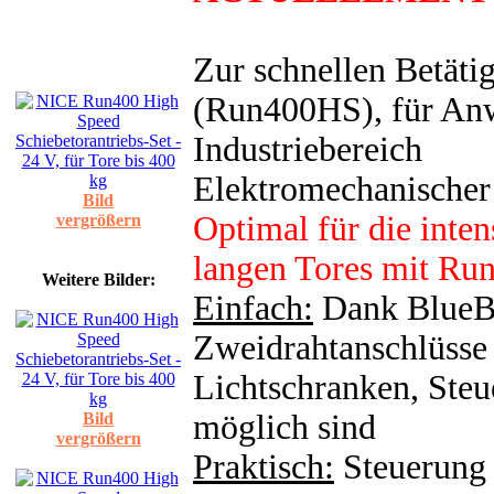
Zur schnellen Betäti
(Run400HS), für An
Industriebereich
Elektromechanischer
Bild
Optimal für die inte
vergrößern
langen Tores mit Ru
Weitere Bilder:
Einfach:
Dank BlueB
Zweidrahtanschlüsse 
Lichtschranken, Steu
möglich sind
Bild
vergrößern
Praktisch:
Steuerung 