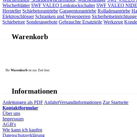
Wischerblätter
SWF VALEO Lenkstockschalter
SWF VALEO NIDEC 
Hersteller
Schiebetorantriebe
Garagentorantriebe
Rolladenantriebe
Ha
Elektroschlösser
Schranken und Wegesperren
Sicherheitseinrichtunge
Schiebetore
Sonderangebote
Gebrauchte Ersatzteile
Werkzeug
Konde
Warenkorb
Ihr
Warenkorb
ist zur Zeit leer.
Informationen
Anleitungen als PDF
Anfahrt
Versandinformationen
Zur Startseite
Kontaktformular
Über uns
Impressum
AGB's
Wie kann ich kaufen
Datenschutzerklärung