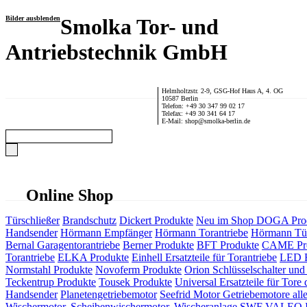
Bilder ausblenden
Smolka Tor- und
Antriebstechnik GmbH
Helmholtzstr. 2-9, GSG-Hof Haus A, 4. OG
10587 Berlin
Telefon: +49 30 347 99 02 17
Telefax: +49 30 341 64 17
E-Mail: shop@smolka-berlin.de
Online Shop
Türschließer
Brandschutz
Dickert Produkte
Neu im Shop
DOGA Pro
Handsender
Hörmann Empfänger
Hörmann Torantriebe
Hörmann Tür
Bernal Garagentorantriebe
Berner Produkte
BFT Produkte
CAME Pr
Torantriebe
ELKA Produkte
Einhell Ersatzteile für Torantriebe
LED F
Normstahl Produkte
Novoferm Produkte
Orion Schlüsselschalter und 
Teckentrup Produkte
Tousek Produkte
Universal Ersatzteile für Tore 
Handsender
Planetengetriebemotor
Seefrid Motor Getriebemotore alle
Wischermotor, Scheibenwischermotor, Wischeranlage
SWF VALEO ITT