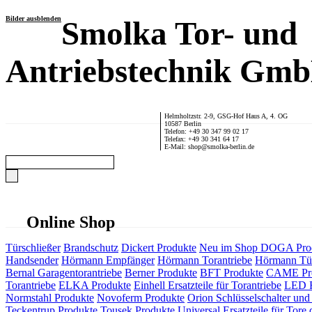
Bilder ausblenden
Smolka Tor- und
Antriebstechnik Gm
Helmholtzstr. 2-9, GSG-Hof Haus A, 4. OG
10587 Berlin
Telefon: +49 30 347 99 02 17
Telefax: +49 30 341 64 17
E-Mail: shop@smolka-berlin.de
Online Shop
Türschließer
Brandschutz
Dickert Produkte
Neu im Shop
DOGA Pro
Handsender
Hörmann Empfänger
Hörmann Torantriebe
Hörmann Tür
Bernal Garagentorantriebe
Berner Produkte
BFT Produkte
CAME Pr
Torantriebe
ELKA Produkte
Einhell Ersatzteile für Torantriebe
LED F
Normstahl Produkte
Novoferm Produkte
Orion Schlüsselschalter und 
Teckentrup Produkte
Tousek Produkte
Universal Ersatzteile für Tore 