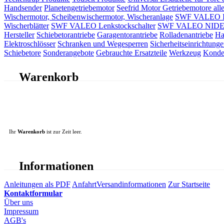
Handsender
Planetengetriebemotor
Seefrid Motor Getriebemotore alle
Wischermotor, Scheibenwischermotor, Wischeranlage
SWF VALEO ITT
Wischerblätter
SWF VALEO Lenkstockschalter
SWF VALEO NIDEC 
Hersteller
Schiebetorantriebe
Garagentorantriebe
Rolladenantriebe
Ha
Elektroschlösser
Schranken und Wegesperren
Sicherheitseinrichtunge
Schiebetore
Sonderangebote
Gebrauchte Ersatzteile
Werkzeug
Konde
Warenkorb
Ihr
Warenkorb
ist zur Zeit leer.
Informationen
Anleitungen als PDF
Anfahrt
Versandinformationen
Zur Startseite
Kontaktformular
Über uns
Impressum
AGB's