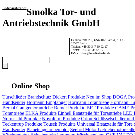
Bilder ausblenden
Smolka Tor- und
Antriebstechnik GmbH
Helmholtzstr. 2-9, GSG-Hof Haus A, 4. OG
10587 Berlin
Telefon: +49 30 347 99 02 17
Telefax: +49 30 341 64 17
E-Mail: shop@smolka-berlin.de
Online Shop
Türschließer
Brandschutz
Dickert Produkte
Neu im Shop
DOGA Pro
Handsender
Hörmann Empfänger
Hörmann Torantriebe
Hörmann Tür
Bernal Garagentorantriebe
Berner Produkte
BFT Produkte
CAME Pr
Torantriebe
ELKA Produkte
Einhell Ersatzteile für Torantriebe
LED F
Normstahl Produkte
Novoferm Produkte
Orion Schlüsselschalter und 
Teckentrup Produkte
Tousek Produkte
Universal Ersatzteile für Tore 
Handsender
Planetengetriebemotor
Seefrid Motor Getriebemotore alle
Wischermotor, Scheibenwischermotor, Wischeranlage
SWF VALEO ITT