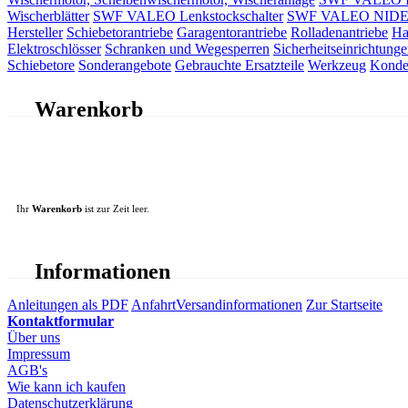
Wischerblätter
SWF VALEO Lenkstockschalter
SWF VALEO NIDEC 
Hersteller
Schiebetorantriebe
Garagentorantriebe
Rolladenantriebe
Ha
Elektroschlösser
Schranken und Wegesperren
Sicherheitseinrichtunge
Schiebetore
Sonderangebote
Gebrauchte Ersatzteile
Werkzeug
Konde
Warenkorb
Ihr
Warenkorb
ist zur Zeit leer.
Informationen
Anleitungen als PDF
Anfahrt
Versandinformationen
Zur Startseite
Kontaktformular
Über uns
Impressum
AGB's
Wie kann ich kaufen
Datenschutzerklärung