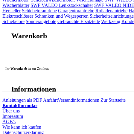
Wischerblätter
SWF VALEO Lenkstockschalter
SWF VALEO NIDEC 
Hersteller
Schiebetorantriebe
Garagentorantriebe
Rolladenantriebe
Ha
Elektroschlösser
Schranken und Wegesperren
Sicherheitseinrichtunge
Schiebetore
Sonderangebote
Gebrauchte Ersatzteile
Werkzeug
Konde
Warenkorb
Ihr
Warenkorb
ist zur Zeit leer.
Informationen
Anleitungen als PDF
Anfahrt
Versandinformationen
Zur Startseite
Kontaktformular
Über uns
Impressum
AGB's
Wie kann ich kaufen
Datenschutzerklärung