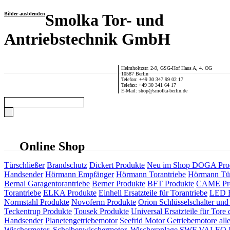
Bilder ausblenden
Smolka Tor- und
Antriebstechnik GmbH
Helmholtzstr. 2-9, GSG-Hof Haus A, 4. OG
10587 Berlin
Telefon: +49 30 347 99 02 17
Telefax: +49 30 341 64 17
E-Mail: shop@smolka-berlin.de
Online Shop
Türschließer
Brandschutz
Dickert Produkte
Neu im Shop
DOGA Pro
Handsender
Hörmann Empfänger
Hörmann Torantriebe
Hörmann Tür
Bernal Garagentorantriebe
Berner Produkte
BFT Produkte
CAME Pr
Torantriebe
ELKA Produkte
Einhell Ersatzteile für Torantriebe
LED F
Normstahl Produkte
Novoferm Produkte
Orion Schlüsselschalter und 
Teckentrup Produkte
Tousek Produkte
Universal Ersatzteile für Tore 
Handsender
Planetengetriebemotor
Seefrid Motor Getriebemotore alle
Wischermotor, Scheibenwischermotor, Wischeranlage
SWF VALEO ITT