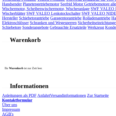
Handsender
Planetengetriebemotor
Seefrid Motor Getriebemotore alle
Wischermotor, Scheibenwischermotor, Wischeranlage
SWF VALEO ITT
Wischerblätter
SWF VALEO Lenkstockschalter
SWF VALEO NIDEC 
Hersteller
Schiebetorantriebe
Garagentorantriebe
Rolladenantriebe
Ha
Elektroschlösser
Schranken und Wegesperren
Sicherheitseinrichtunge
Schiebetore
Sonderangebote
Gebrauchte Ersatzteile
Werkzeug
Konde
Warenkorb
Ihr
Warenkorb
ist zur Zeit leer.
Informationen
Anleitungen als PDF
Anfahrt
Versandinformationen
Zur Startseite
Kontaktformular
Über uns
Impressum
AGB's