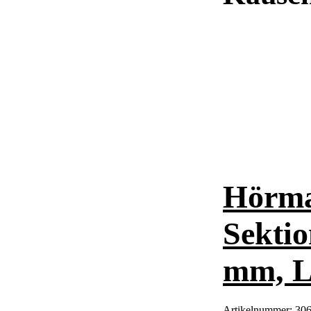
Hörma
Sektio
mm, L
Artikelnummer:
30