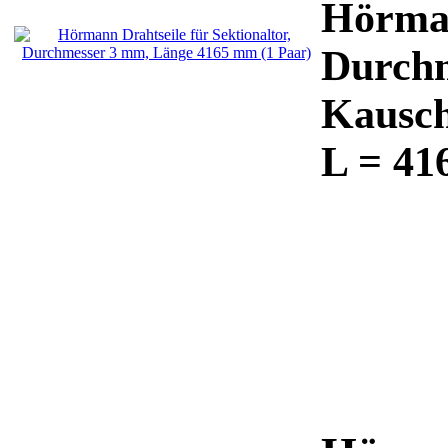
Hörman
Durchm
Kausch
L = 41