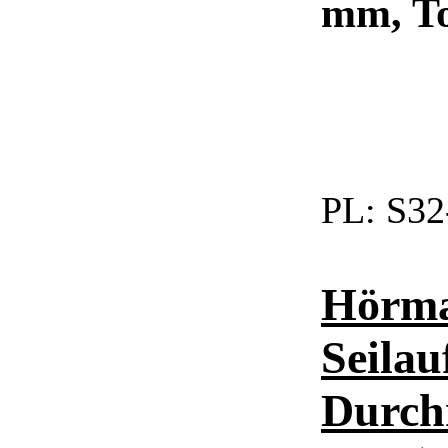
mm, T
PL:
S32
Hörma
Seilau
Durch