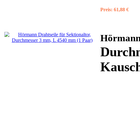
Preis:
61,88 €
Hörman
Durchm
Kausche