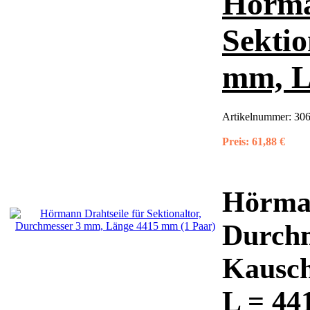
Hörma
Sektio
mm, L
Artikelnummer:
30
Preis:
61,88 €
Hörman
Durchm
Kausch
L = 44