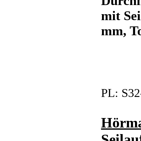
Durchm
mit Se
mm, T
PL:
S32
Hörma
Seilau