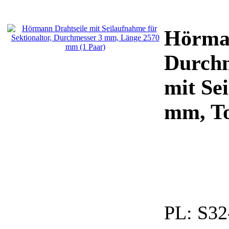
Hörman
Durchm
mit Se
mm, T
PL:
S32