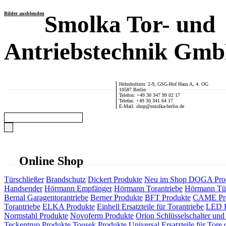
Bilder ausblenden
Smolka Tor- und
Antriebstechnik Gm
Helmholtzstr. 2-9, GSG-Hof Haus A, 4. OG
10587 Berlin
Telefon: +49 30 347 99 02 17
Telefax: +49 30 341 64 17
E-Mail: shop@smolka-berlin.de
Online Shop
Türschließer
Brandschutz
Dickert Produkte
Neu im Shop
DOGA Pro
Handsender
Hörmann Empfänger
Hörmann Torantriebe
Hörmann Tür
Bernal Garagentorantriebe
Berner Produkte
BFT Produkte
CAME Pr
Torantriebe
ELKA Produkte
Einhell Ersatzteile für Torantriebe
LED F
Normstahl Produkte
Novoferm Produkte
Orion Schlüsselschalter und 
Teckentrup Produkte
Tousek Produkte
Universal Ersatzteile für Tore 