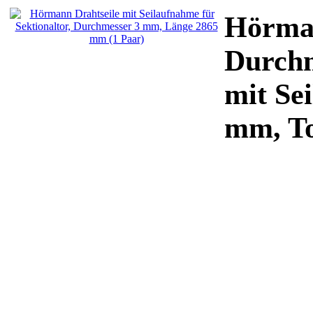
Hörman
Durchm
mit Se
mm, T