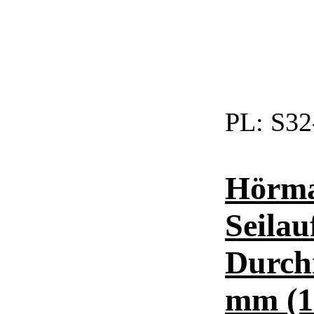
PL:
S32
Hörma
Seilau
Durch
mm (1