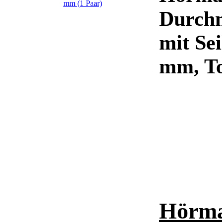
Durchm
mit Se
mm, T
Hörma