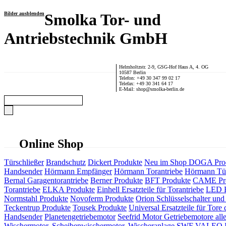
Bilder ausblenden
Smolka Tor- und
Antriebstechnik GmbH
Helmholtzstr. 2-9, GSG-Hof Haus A, 4. OG
10587 Berlin
Telefon: +49 30 347 99 02 17
Telefax: +49 30 341 64 17
E-Mail: shop@smolka-berlin.de
Online Shop
Türschließer
Brandschutz
Dickert Produkte
Neu im Shop
DOGA Pro
Handsender
Hörmann Empfänger
Hörmann Torantriebe
Hörmann Tür
Bernal Garagentorantriebe
Berner Produkte
BFT Produkte
CAME Pr
Torantriebe
ELKA Produkte
Einhell Ersatzteile für Torantriebe
LED F
Normstahl Produkte
Novoferm Produkte
Orion Schlüsselschalter und 
Teckentrup Produkte
Tousek Produkte
Universal Ersatzteile für Tore 
Handsender
Planetengetriebemotor
Seefrid Motor Getriebemotore alle
Wischermotor, Scheibenwischermotor, Wischeranlage
SWF VALEO ITT