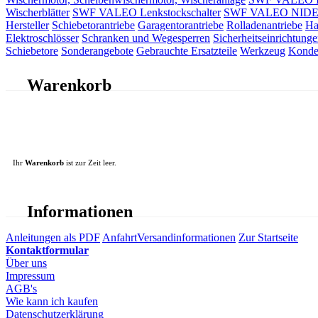
Wischerblätter
SWF VALEO Lenkstockschalter
SWF VALEO NIDEC 
Hersteller
Schiebetorantriebe
Garagentorantriebe
Rolladenantriebe
Ha
Elektroschlösser
Schranken und Wegesperren
Sicherheitseinrichtunge
Schiebetore
Sonderangebote
Gebrauchte Ersatzteile
Werkzeug
Konde
Warenkorb
Ihr
Warenkorb
ist zur Zeit leer.
Informationen
Anleitungen als PDF
Anfahrt
Versandinformationen
Zur Startseite
Kontaktformular
Über uns
Impressum
AGB's
Wie kann ich kaufen
Datenschutzerklärung