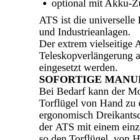
optional mit Akku-Z
ATS ist die universell
und
Industrieanlagen.
Der extrem vielseitige 
Teleskopverlängerung 
eingesetzt werden.
SOFORTIGE MANU
Bei Bedarf kann der Mo
Torflügel von Hand zu
ergonomisch Dreikantsch
der
ATS mit einem einz
so den Torflügel
von H