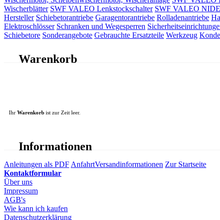
Wischerblätter
SWF VALEO Lenkstockschalter
SWF VALEO NIDEC 
Hersteller
Schiebetorantriebe
Garagentorantriebe
Rolladenantriebe
Ha
Elektroschlösser
Schranken und Wegesperren
Sicherheitseinrichtunge
Schiebetore
Sonderangebote
Gebrauchte Ersatzteile
Werkzeug
Konde
Warenkorb
Ihr
Warenkorb
ist zur Zeit leer.
Informationen
Anleitungen als PDF
Anfahrt
Versandinformationen
Zur Startseite
Kontaktformular
Über uns
Impressum
AGB's
Wie kann ich kaufen
Datenschutzerklärung