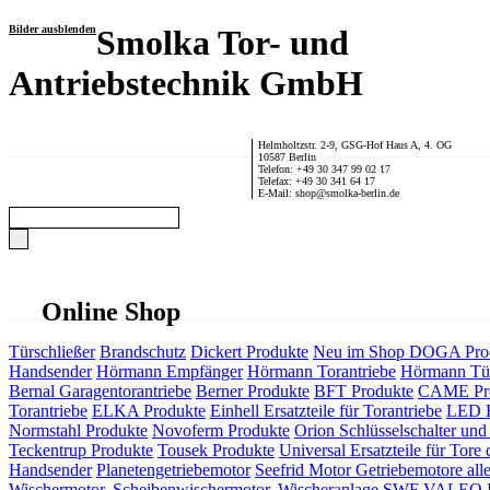
Bilder ausblenden
Smolka Tor- und
Antriebstechnik GmbH
Helmholtzstr. 2-9, GSG-Hof Haus A, 4. OG
10587 Berlin
Telefon: +49 30 347 99 02 17
Telefax: +49 30 341 64 17
E-Mail: shop@smolka-berlin.de
Online Shop
Türschließer
Brandschutz
Dickert Produkte
Neu im Shop
DOGA Pro
Handsender
Hörmann Empfänger
Hörmann Torantriebe
Hörmann Tür
Bernal Garagentorantriebe
Berner Produkte
BFT Produkte
CAME Pr
Torantriebe
ELKA Produkte
Einhell Ersatzteile für Torantriebe
LED F
Normstahl Produkte
Novoferm Produkte
Orion Schlüsselschalter und 
Teckentrup Produkte
Tousek Produkte
Universal Ersatzteile für Tore 
Handsender
Planetengetriebemotor
Seefrid Motor Getriebemotore alle
Wischermotor, Scheibenwischermotor, Wischeranlage
SWF VALEO ITT