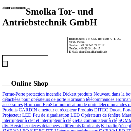
Bilder ausblenden
Smolka Tor- und
Antriebstechnik GmbH
Helmholtzstr. 2-9, GSG-Hof Haus A, 4. OG
10587 Berlin
Telefon: +49 30 347 99 02 17
Telefax: +49 30 341 64 17
E-Mail: shop@smolka-berlin.de
Online Shop
Ferme-Porte
protection incendie
Dickert produits
Nouveau dans la bo
détachées pour opérateurs de porte
Hörmann télécommandes
Hörmann
accessoires
Hormann EcoStar motorisation de porte télecommandes pi
Produits
CARDIN emetteur et récepteur
Produits DITEC
Ducati Port
Projecteur LED Feu de signalisation LED
Opérateurs de fenêtre
Mara
interrupteur à clef et interrupteur à clé
Geba commutateur à clé
SOMME
div. Hersteller
pièces détachées - différents fabricants
Kit radio (récep
SWF VALEO NIDEC ITT Moteurs motoréducteur
SWF VALEO ITT Mo