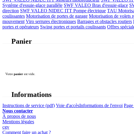
Système d'essuie-glace parallèle
SWF VALEO Bras d'essuie-glace
SW
direction
SWF VALEO NIDEC ITT Pompe électrique
TAU Motorisati
coulissantes
Motorisation de portes de garage
Motorisation de volets r
mouvement
Viro serrures électroniques
Barrages et obstacles routiers
portes et opérateurs
Swing portes et portails coulissants
Offres spécial
Panier
Votre
panier
est vide.
Informations
Instructions de service (pdf)
Voie d'accès
Informations de l'envoi
Page 
Nous contacter
À propos de nous
Mentions légales
cgv
Comment faire un achat ?