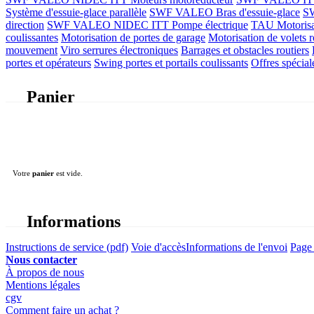
Système d'essuie-glace parallèle
SWF VALEO Bras d'essuie-glace
SW
direction
SWF VALEO NIDEC ITT Pompe électrique
TAU Motorisati
coulissantes
Motorisation de portes de garage
Motorisation de volets r
mouvement
Viro serrures électroniques
Barrages et obstacles routiers
portes et opérateurs
Swing portes et portails coulissants
Offres spécial
Panier
Votre
panier
est vide.
Informations
Instructions de service (pdf)
Voie d'accès
Informations de l'envoi
Page 
Nous contacter
À propos de nous
Mentions légales
cgv
Comment faire un achat ?