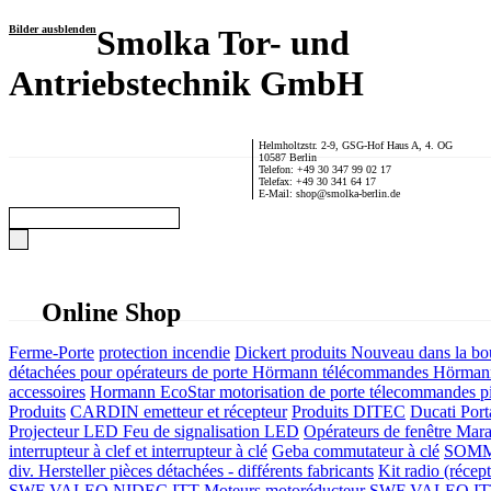
Bilder ausblenden
Smolka Tor- und
Antriebstechnik GmbH
Helmholtzstr. 2-9, GSG-Hof Haus A, 4. OG
10587 Berlin
Telefon: +49 30 347 99 02 17
Telefax: +49 30 341 64 17
E-Mail: shop@smolka-berlin.de
Online Shop
Ferme-Porte
protection incendie
Dickert produits
Nouveau dans la bo
détachées pour opérateurs de porte
Hörmann télécommandes
Hörmann
accessoires
Hormann EcoStar motorisation de porte télecommandes pi
Produits
CARDIN emetteur et récepteur
Produits DITEC
Ducati Port
Projecteur LED Feu de signalisation LED
Opérateurs de fenêtre
Mara
interrupteur à clef et interrupteur à clé
Geba commutateur à clé
SOMME
div. Hersteller
pièces détachées - différents fabricants
Kit radio (récep
SWF VALEO NIDEC ITT Moteurs motoréducteur
SWF VALEO ITT Mo