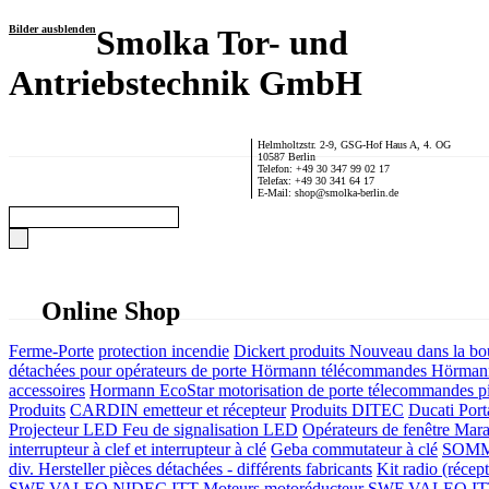
Bilder ausblenden
Smolka Tor- und
Antriebstechnik GmbH
Helmholtzstr. 2-9, GSG-Hof Haus A, 4. OG
10587 Berlin
Telefon: +49 30 347 99 02 17
Telefax: +49 30 341 64 17
E-Mail: shop@smolka-berlin.de
Online Shop
Ferme-Porte
protection incendie
Dickert produits
Nouveau dans la bo
détachées pour opérateurs de porte
Hörmann télécommandes
Hörmann
accessoires
Hormann EcoStar motorisation de porte télecommandes pi
Produits
CARDIN emetteur et récepteur
Produits DITEC
Ducati Port
Projecteur LED Feu de signalisation LED
Opérateurs de fenêtre
Mara
interrupteur à clef et interrupteur à clé
Geba commutateur à clé
SOMME
div. Hersteller
pièces détachées - différents fabricants
Kit radio (récep
SWF VALEO NIDEC ITT Moteurs motoréducteur
SWF VALEO ITT Mo