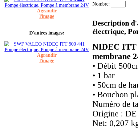
Nombre:
Agrandir
l'image
Description 
électrique, 
D'autres images:
NIDEC ITT 5
membrane 
Agrandir
l'image
• Débit 500c
• 1 bar
• 50cm de hau
• Bouchon pl
Numéro de ta
Origine : DE
Net: 0,207 k