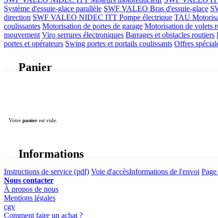
Système d'essuie-glace parallèle
SWF VALEO Bras d'essuie-glace
SW
direction
SWF VALEO NIDEC ITT Pompe électrique
TAU Motorisati
coulissantes
Motorisation de portes de garage
Motorisation de volets r
mouvement
Viro serrures électroniques
Barrages et obstacles routiers
portes et opérateurs
Swing portes et portails coulissants
Offres spécial
Panier
Votre
panier
est vide.
Informations
Instructions de service (pdf)
Voie d'accès
Informations de l'envoi
Page 
Nous contacter
À propos de nous
Mentions légales
cgv
Comment faire un achat ?