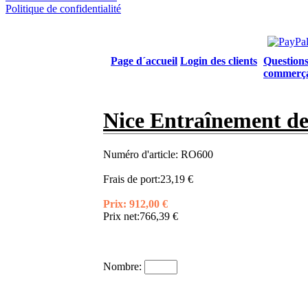
Politique de confidentialité
Page d´accueil
Login des clients
Questions
commerç
Nice Entraînement de
Numéro d'article:
RO600
Frais de port:
23,19 €
Prix:
912,00 €
Prix net:
766,39 €
Nombre: