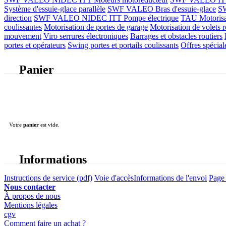
Système d'essuie-glace parallèle
SWF VALEO Bras d'essuie-glace
SW
direction
SWF VALEO NIDEC ITT Pompe électrique
TAU Motorisati
coulissantes
Motorisation de portes de garage
Motorisation de volets r
mouvement
Viro serrures électroniques
Barrages et obstacles routiers
portes et opérateurs
Swing portes et portails coulissants
Offres spécial
Panier
Votre
panier
est vide.
Informations
Instructions de service (pdf)
Voie d'accès
Informations de l'envoi
Page 
Nous contacter
À propos de nous
Mentions légales
cgv
Comment faire un achat ?