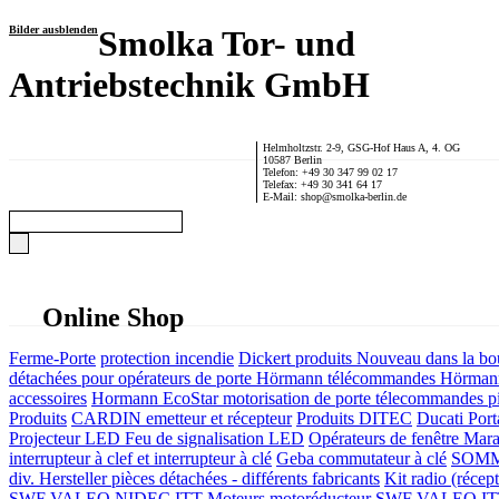
Bilder ausblenden
Smolka Tor- und
Antriebstechnik GmbH
Helmholtzstr. 2-9, GSG-Hof Haus A, 4. OG
10587 Berlin
Telefon: +49 30 347 99 02 17
Telefax: +49 30 341 64 17
E-Mail: shop@smolka-berlin.de
Online Shop
Ferme-Porte
protection incendie
Dickert produits
Nouveau dans la bo
détachées pour opérateurs de porte
Hörmann télécommandes
Hörmann
accessoires
Hormann EcoStar motorisation de porte télecommandes pi
Produits
CARDIN emetteur et récepteur
Produits DITEC
Ducati Port
Projecteur LED Feu de signalisation LED
Opérateurs de fenêtre
Mara
interrupteur à clef et interrupteur à clé
Geba commutateur à clé
SOMME
div. Hersteller
pièces détachées - différents fabricants
Kit radio (récep
SWF VALEO NIDEC ITT Moteurs motoréducteur
SWF VALEO ITT Mo