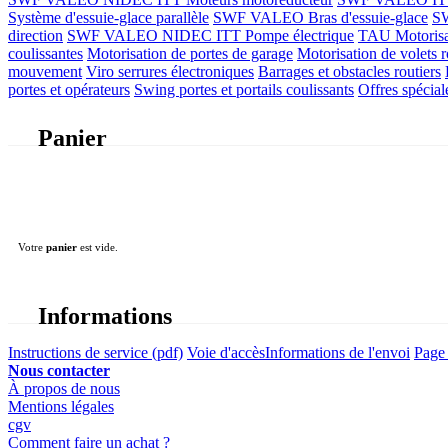
Système d'essuie-glace parallèle
SWF VALEO Bras d'essuie-glace
SW
direction
SWF VALEO NIDEC ITT Pompe électrique
TAU Motorisati
coulissantes
Motorisation de portes de garage
Motorisation de volets r
mouvement
Viro serrures électroniques
Barrages et obstacles routiers
portes et opérateurs
Swing portes et portails coulissants
Offres spécial
Panier
Votre
panier
est vide.
Informations
Instructions de service (pdf)
Voie d'accès
Informations de l'envoi
Page 
Nous contacter
À propos de nous
Mentions légales
cgv
Comment faire un achat ?