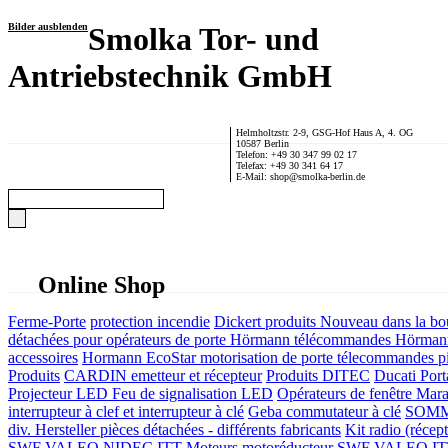
Bilder ausblenden
Smolka Tor- und
Antriebstechnik GmbH
Helmholtzstr. 2-9, GSG-Hof Haus A, 4. OG
10587 Berlin
Telefon: +49 30 347 99 02 17
Telefax: +49 30 341 64 17
E-Mail: shop@smolka-berlin.de
Online Shop
Ferme-Porte
protection incendie
Dickert produits
Nouveau dans la bo
détachées pour opérateurs de porte
Hörmann télécommandes
Hörmann
accessoires
Hormann EcoStar motorisation de porte télecommandes pi
Produits
CARDIN emetteur et récepteur
Produits DITEC
Ducati Port
Projecteur LED Feu de signalisation LED
Opérateurs de fenêtre
Mara
interrupteur à clef et interrupteur à clé
Geba commutateur à clé
SOMME
div. Hersteller
pièces détachées - différents fabricants
Kit radio (récep
SWF VALEO NIDEC ITT Moteurs motoréducteur
SWF VALEO ITT Mo