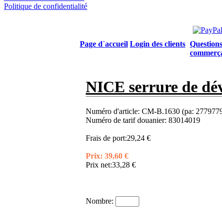
Politique de confidentialité
Page d´accueil
Login des clients
Questions
commerç
NICE serrure de dév
Numéro d'article:
CM-B.1630 (pa: 277977
Numéro de tarif douanier:
83014019
Frais de port:
29,24 €
Prix:
39,60 €
Prix net:
33,28 €
Nombre: