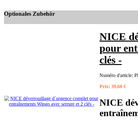
Optionales Zubehör
NICE dé
pour ent
clés -
Numéro d'article:
P
Prix:
39,60 €
NICE déve
entraînem