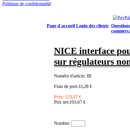
Politique de confidentialité
Page d´accueil
Login des clients
Questions
commerç
NICE interface pou
sur régulateurs no
Numéro d'article:
IB
Frais de port:
33,28 €
Prix:
123,37 €
Prix net:
103,67 €
Nombre: