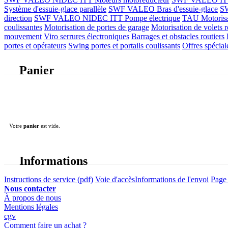
Système d'essuie-glace parallèle
SWF VALEO Bras d'essuie-glace
SW
direction
SWF VALEO NIDEC ITT Pompe électrique
TAU Motorisati
coulissantes
Motorisation de portes de garage
Motorisation de volets r
mouvement
Viro serrures électroniques
Barrages et obstacles routiers
portes et opérateurs
Swing portes et portails coulissants
Offres spécial
Panier
Votre
panier
est vide.
Informations
Instructions de service (pdf)
Voie d'accès
Informations de l'envoi
Page 
Nous contacter
À propos de nous
Mentions légales
cgv
Comment faire un achat ?