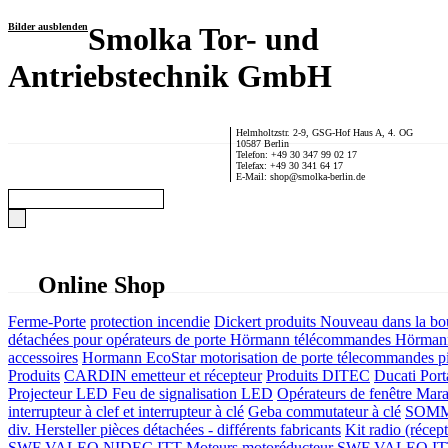
Bilder ausblenden
Smolka Tor- und
Antriebstechnik GmbH
Helmholtzstr. 2-9, GSG-Hof Haus A, 4. OG
10587 Berlin
Telefon: +49 30 347 99 02 17
Telefax: +49 30 341 64 17
E-Mail: shop@smolka-berlin.de
Online Shop
Ferme-Porte
protection incendie
Dickert produits
Nouveau dans la bo
détachées pour opérateurs de porte
Hörmann télécommandes
Hörmann
accessoires
Hormann EcoStar motorisation de porte télecommandes pi
Produits
CARDIN emetteur et récepteur
Produits DITEC
Ducati Port
Projecteur LED Feu de signalisation LED
Opérateurs de fenêtre
Mara
interrupteur à clef et interrupteur à clé
Geba commutateur à clé
SOMME
div. Hersteller
pièces détachées - différents fabricants
Kit radio (récep
SWF VALEO NIDEC ITT Moteurs motoréducteur
SWF VALEO ITT Mo