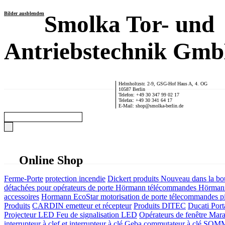
Bilder ausblenden
Smolka Tor- und
Antriebstechnik Gm
Helmholtzstr. 2-9, GSG-Hof Haus A, 4. OG
10587 Berlin
Telefon: +49 30 347 99 02 17
Telefax: +49 30 341 64 17
E-Mail: shop@smolka-berlin.de
Online Shop
Ferme-Porte
protection incendie
Dickert produits
Nouveau dans la bo
détachées pour opérateurs de porte
Hörmann télécommandes
Hörmann
accessoires
Hormann EcoStar motorisation de porte télecommandes pi
Produits
CARDIN emetteur et récepteur
Produits DITEC
Ducati Port
Projecteur LED Feu de signalisation LED
Opérateurs de fenêtre
Mara
interrupteur à clef et interrupteur à clé
Geba commutateur à clé
SOMME