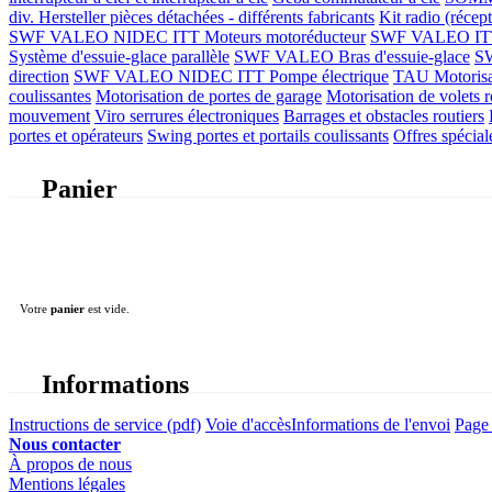
div. Hersteller
pièces détachées - différents fabricants
Kit radio (récep
SWF VALEO NIDEC ITT Moteurs motoréducteur
SWF VALEO ITT Mo
Système d'essuie-glace parallèle
SWF VALEO Bras d'essuie-glace
SW
direction
SWF VALEO NIDEC ITT Pompe électrique
TAU Motorisati
coulissantes
Motorisation de portes de garage
Motorisation de volets r
mouvement
Viro serrures électroniques
Barrages et obstacles routiers
portes et opérateurs
Swing portes et portails coulissants
Offres spécial
Panier
Votre
panier
est vide.
Informations
Instructions de service (pdf)
Voie d'accès
Informations de l'envoi
Page 
Nous contacter
À propos de nous
Mentions légales