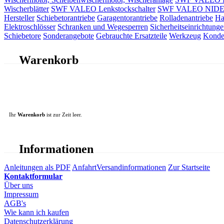
Wischerblätter
SWF VALEO Lenkstockschalter
SWF VALEO NIDEC 
Hersteller
Schiebetorantriebe
Garagentorantriebe
Rolladenantriebe
Ha
Elektroschlösser
Schranken und Wegesperren
Sicherheitseinrichtunge
Schiebetore
Sonderangebote
Gebrauchte Ersatzteile
Werkzeug
Konde
Warenkorb
Ihr
Warenkorb
ist zur Zeit leer.
Informationen
Anleitungen als PDF
Anfahrt
Versandinformationen
Zur Startseite
Kontaktformular
Über uns
Impressum
AGB's
Wie kann ich kaufen
Datenschutzerklärung