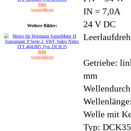
Bild
IN = 7,0A
vergrößern
24 V DC
Weitere Bilder:
Leerlaufdreh
Bild
vergrößern
Getriebe: li
mm
Wellendurch
Wellenlänge
Welle mit K
Typ: DCK35