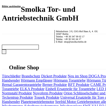
Bilder ausblenden
Smolka Tor- und
Antriebstechnik GmbH
Helmholtzstr. 2-9, GSG-Hof Haus A, 4. OG
10587 Berlin
Telefon: +49 30 347 99 02 17
Telefax: +49 30 341 64 17
E-Mail: shop@smolka-berlin.de
Online Shop
Türschließer
Brandschutz
Dickert Produkte
Neu im Shop
DOGA Pro
Handsender
Hörmann Empfänger
Hörmann Torantriebe
Hörmann Tür
Bernal Garagentorantriebe
Berner Produkte
BFT Produkte
CAME Pr
Torantriebe
ELKA Produkte
Einhell Ersatzteile für Torantriebe
LED F
Normstahl Produkte
Novoferm Produkte
Orion Schlüsselschalter und 
Teckentrup Produkte
Tousek Produkte
Universal Ersatzteile für Tore 
Handsender
Planetengetriebemotor
Seefrid Motor Getriebemotore alle
Wischermotor, Scheibenwischermotor, Wischeranlage
SWF VALEO ITT