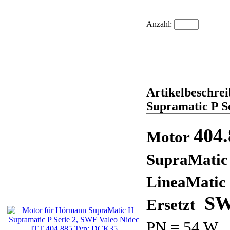
Anzahl:
Artikelbeschre
Supramatic P S
404
Motor
SupraMatic 
LineaMatic 
SW
Ersetzt
PN = 54 W